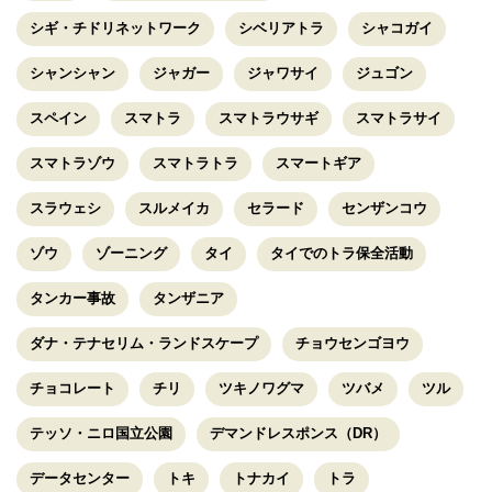
シギ・チドリネットワーク
シベリアトラ
シャコガイ
シャンシャン
ジャガー
ジャワサイ
ジュゴン
スペイン
スマトラ
スマトラウサギ
スマトラサイ
スマトラゾウ
スマトラトラ
スマートギア
スラウェシ
スルメイカ
セラード
センザンコウ
ゾウ
ゾーニング
タイ
タイでのトラ保全活動
タンカー事故
タンザニア
ダナ・テナセリム・ランドスケープ
チョウセンゴヨウ
チョコレート
チリ
ツキノワグマ
ツバメ
ツル
テッソ・ニロ国立公園
デマンドレスポンス（DR）
データセンター
トキ
トナカイ
トラ