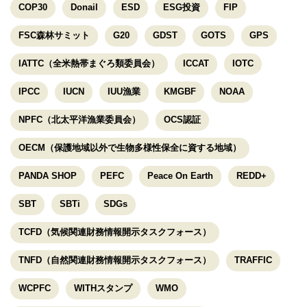
COP30
Donail
ESD
ESG投資
FIP
FSC森林サミット
G20
GDST
GOTS
GPS
IATTC（全米熱帯まぐろ類委員会）
ICCAT
IOTC
IPCC
IUCN
IUU漁業
KMGBF
NOAA
NPFC（北太平洋漁業委員会）
OCS認証
OECM（保護地域以外で生物多様性保全に資する地域）
PANDA SHOP
PEFC
Peace On Earth
REDD+
SBT
SBTi
SDGs
TCFD（気候関連財務情報開示タスクフォース）
TNFD（自然関連財務情報開示タスクフォース）
TRAFFIC
WCPFC
WITHスタンプ
WMO