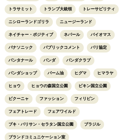
トラサミット
トランプ大統領
トレーサビリティ
ニシローランドゴリラ
ニュージーランド
ネイチャー・ポジティブ
ネパール
バイオマス
パナソニック
パブリックコメント
パリ協定
パンタナール
パンダ
パンダクラブ
パンダショップ
パーム油
ヒグマ
ヒマラヤ
ヒョウ
ヒョウの森国立公園
ビキン国立公園
ビクーニャ
ファッション
フィリピン
フェアトレード
フェアワイルド
ブキ・バリサン・セラタン国立公園
ブラジル
ブランドコミュニケーション室