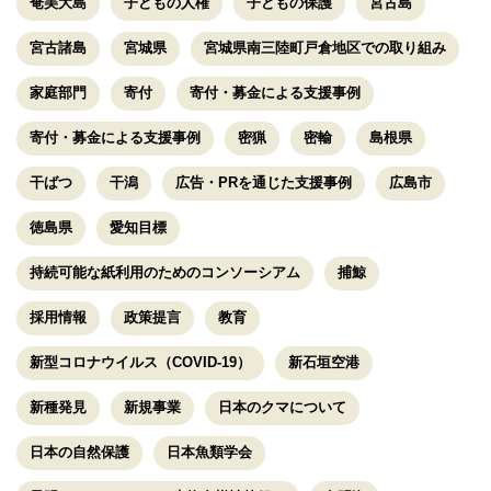
奄美大島
子どもの人権
子どもの保護
宮古島
宮古諸島
宮城県
宮城県南三陸町戸倉地区での取り組み
家庭部門
寄付
寄付・募金による支援事例
寄付・募金による支援事例
密猟
密輸
島根県
干ばつ
干潟
広告・PRを通じた支援事例
広島市
徳島県
愛知目標
持続可能な紙利用のためのコンソーシアム
捕鯨
採用情報
政策提言
教育
新型コロナウイルス（COVID-19）
新石垣空港
新種発見
新規事業
日本のクマについて
日本の自然保護
日本魚類学会