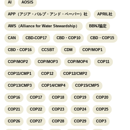
AI
AOSIS
APP（アジア・パルプ・アンド・ペーパー）社
APRIL社
AWS（Alliance for Water Stewardship）
BBNJ協定
CAN
CBD-COP17
CBD・COP10
CBD・COP15
CBD・COP16
CCSBT
CDM
COP/MOP1
COP/MOP2
COP/MOP3
COP/MOP4
COP11
COP11/CMP1
COP12
COP12/CMP2
COP13/CMP3
COP14/CMP4
COP15/CMP5
COP16
COP17
COP18
COP19
COP20
COP21
COP22
COP23
COP24
COP25
COP26
COP27
COP28
COP29
COP3