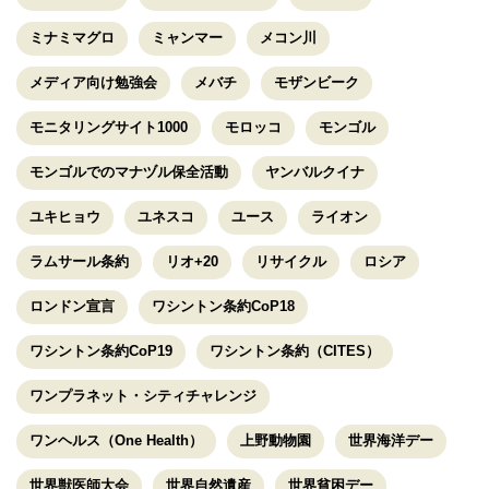
ミナミマグロ
ミャンマー
メコン川
メディア向け勉強会
メバチ
モザンビーク
モニタリングサイト1000
モロッコ
モンゴル
モンゴルでのマナヅル保全活動
ヤンバルクイナ
ユキヒョウ
ユネスコ
ユース
ライオン
ラムサール条約
リオ+20
リサイクル
ロシア
ロンドン宣言
ワシントン条約CoP18
ワシントン条約CoP19
ワシントン条約（CITES）
ワンプラネット・シティチャレンジ
ワンヘルス（One Health）
上野動物園
世界海洋デー
世界獣医師大会
世界自然遺産
世界貧困デー