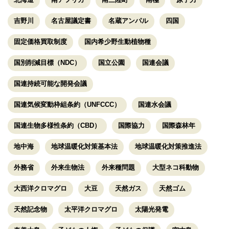
吉野川
名古屋議定書
名蔵アンパル
四国
固定価格買取制度
国内希少野生動植物種
国別削減目標（NDC）
国立公園
国連会議
国連持続可能な開発会議
国連気候変動枠組条約（UNFCCC）
国連水会議
国連生物多様性条約（CBD）
国際協力
国際森林年
地中海
地球温暖化対策基本法
地球温暖化対策推進法
外務省
外来生物法
外来種問題
大型ネコ科動物
大西洋クロマグロ
大豆
天然ガス
天然ゴム
天然記念物
太平洋クロマグロ
太陽光発電