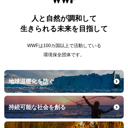
人と自然が調和して
生きられる未来を目指して
WWFは100カ国以上で活動している
環境保全団体です。
地球温暖化を防ぐ
© Elisabeth Kruger / WWF-US
持続可能な社会を創る
© Martin Harvey / WWF