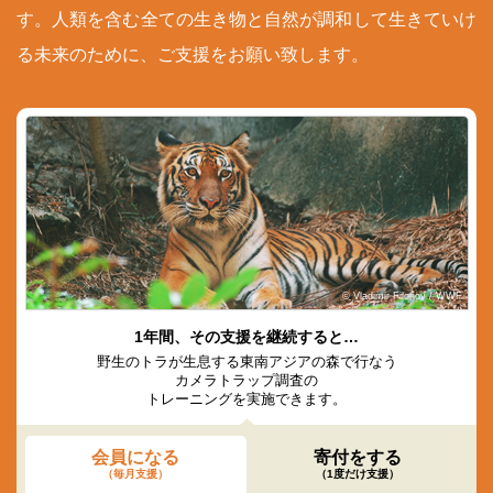
す。人類を含む全ての生き物と自然が調和して生きていけ
る未来のために、ご支援をお願い致します。
© Vladimir Filonov / WWF
1年間、その支援を継続すると…
野生のトラが生息する東南アジアの森で行なう
カメラトラップ調査の
トレーニングを実施できます。
会員になる
寄付をする
（毎月支援）
（1度だけ支援）