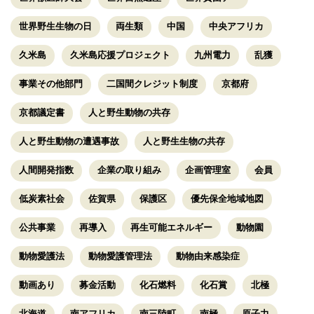
世界野生生物の日
両生類
中国
中央アフリカ
久米島
久米島応援プロジェクト
九州電力
乱獲
事業その他部門
二国間クレジット制度
京都府
京都議定書
人と野生動物の共存
人と野生動物の遭遇事故
人と野生生物の共存
人間開発指数
企業の取り組み
企画管理室
会員
低炭素社会
佐賀県
保護区
優先保全地域地図
公共事業
再導入
再生可能エネルギー
動物園
動物愛護法
動物愛護管理法
動物由来感染症
動画あり
募金活動
化石燃料
化石賞
北極
北海道
南アフリカ
南三陸町
南極
原子力