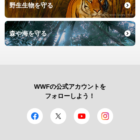
野生生物を守る
© naturepl.com / Francois Savigny / WWF
森や海を守る
© Roger Leguen / WWF
WWFの公式アカウントを
フォローしよう！
facebook
Twitter
YouTube
Instagram