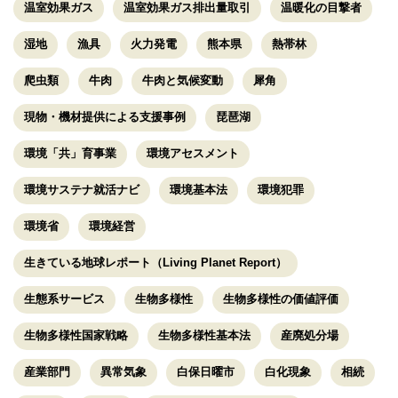
温室効果ガス
温室効果ガス排出量取引
温暖化の目撃者
湿地
漁具
火力発電
熊本県
熱帯林
爬虫類
牛肉
牛肉と気候変動
犀角
現物・機材提供による支援事例
琵琶湖
環境「共」育事業
環境アセスメント
環境サステナ就活ナビ
環境基本法
環境犯罪
環境省
環境経営
生きている地球レポート（Living Planet Report）
生態系サービス
生物多様性
生物多様性の価値評価
生物多様性国家戦略
生物多様性基本法
産廃処分場
産業部門
異常気象
白保日曜市
白化現象
相続