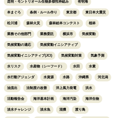
昆明・モントリオール生物多様性枠組み
有明海
本まぐろ
条例・ルール作り
東京都
東日本大震災
松川浦
森林火災
森林絵本コンテスト
植林
業務その他部門
業務委託
横浜市
気候変動
気候変動の適応
気候変動イニシアティブ
気候変動イニシアティブ(JCI)
気候変動対策
気象予測
水リスク
水産物（シーフード）
水田
水素
水行動アジェンダ
水資源
水路
沖縄県
河北潟
油流出
法制度の改善
洋上風力発電
洪水
活動報告会
海洋基本計画
海洋汚染
海洋生物
淡水チャレンジ
淡水魚
混獲
渡り鳥