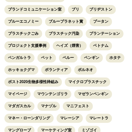
ブランドコミュニケーション室
ブリ
ブリヂストン
ブルーエコノミー
ブループラネット賞
ブータン
プラスチックごみ
プラスチック汚染
プランテーション
プロジェクト支援事例
ヘイズ（煙害）
ベトナム
ベンガルトラ
ペット
ペルー
ペンギン
ホタテ
ホッキョクグマ
ボランティア
ボルネオ
ポスト2020生物多様性枠組み
マイクロプラスチック
マイページ
マウンテンゴリラ
マゼランペンギン
マダガスカル
マナヅル
マニフェスト
マネー・ローンダリング
マレーシア
マレートラ
マングローブ
マーケティング室
ミゾゴイ