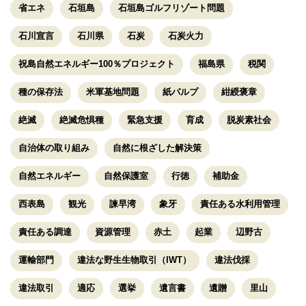
省エネ
石垣島
石垣島ゴルフリゾート問題
石川宣言
石川県
石炭
石炭火力
祝島自然エネルギー100％プロジェクト
福島県
税関
種の保存法
米軍基地問題
紙パルプ
紺綬褒章
絶滅
絶滅危惧種
緊急支援
育成
脱炭素社会
自治体の取り組み
自然に根ざした解決策
自然エネルギー
自然保護室
行徳
補助金
西表島
観光
諫早湾
象牙
責任ある水利用管理
責任ある調達
資源管理
赤土
起業
辺野古
運輸部門
違法な野生生物取引（IWT）
違法伐採
違法取引
適応
選挙
遺言書
遺贈
里山