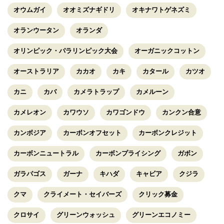
オウムガイ
オオミズナギドリ
オキナワトゲネズミ
オランウータン
オランダ
オリンピック・パラリンピック大会
オーガニックコットン
オーストラリア
カカオ
カキ
カタール
カツオ
カニ
カバ
カメラトラップ
カメルーン
カメレオン
カワウソ
カワゴンドウ
カンクン合意
カンボジア
カーボンオフセット
カーボンクレジット
カーボンニュートラル
カーボンプライシング
ガボン
ガラパゴス
ガーナ
キハダ
キャビア
クジラ
クマ
クライメート・セイバーズ
クリック募金
クロサイ
グリーンウォッシュ
グリーンエコノミー