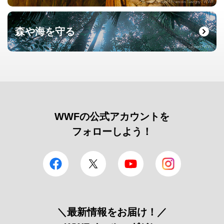
© naturepl.com / Francois Savigny / WWF
森や海を守る
© Roger Leguen / WWF
WWFの公式アカウントを
フォローしよう！
facebook
Twitter
YouTube
Instagram
＼最新情報をお届け！／