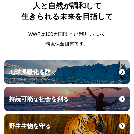
人と自然が調和して
生きられる未来を目指して
WWFは100カ国以上で活動している
環境保全団体です。
地球温暖化を防ぐ
© Elisabeth Kruger / WWF-US
持続可能な社会を創る
© Martin Harvey / WWF
野生生物を守る