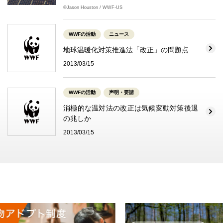
©Jason Houston / WWF-US
WWFの活動
ニュース
地球温暖化対策推進法「改正」の問題点
2013/03/15
WWFの活動
声明・要請
消極的な温対法の改正は気候変動対策後退
の兆しか
2013/03/15