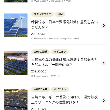
© WWF-Japan / Mima Junkichi / WWF
スタッフブログ
日記
締切迫る！日本の温暖化対策に意見を言い
ませんか？
2021/09/30
© Shutterstock / Soonthorn Wongsaita / WWF
WWFの活動
オピニオン
太陽光や風力発電は環境破壊？自然保護と
自然エネルギー開発の両立
2021/06/10
© Jason Houston / WWF-US
WWFの活動
オピニオン
自然エネルギーの普及に向けて、温対法改
正でゾーニングの位置付けを！
2021/02/24