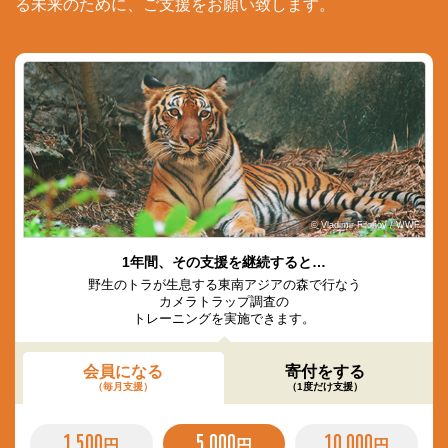
る未来のために、ご支援をお願い致します。
© Vladimir Filonov / WWF
1年間、その支援を継続すると…
野生のトラが生息する東南アジアの森で行なう
カメラトラップ調査の
トレーニングを実施できます。
会員になる
寄付をする
（毎月支援）
（1度だけ支援）
1,500
5,000
10,000
円
円
円