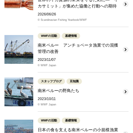
カサミット」が集めた協働と行動への期待
2026/06/26
© Scandinavian Fishing Yearbook/WWF
WWFの活動
基礎情報
南米ペルー アンチョベータ漁業での混獲
管理の改善
2023/11/07
© WWF Japan
スタッフブログ
豆知識
南米ペルーの野鳥たち
2023/10/11
© WWF Japan
WWFの活動
基礎情報
日本の食を支える南米ペルーの小規模漁業