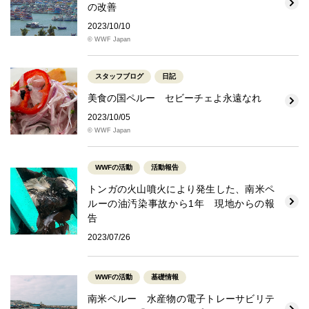
の改善
2023/10/10
© WWF Japan
スタッフブログ
日記
美食の国ペルー セビーチェよ永遠なれ
2023/10/05
© WWF Japan
WWFの活動
活動報告
トンガの火山噴火により発生した、南米ペ
ルーの油汚染事故から1年 現地からの報
告
2023/07/26
WWFの活動
基礎情報
南米ペルー 水産物の電子トレーサビリテ