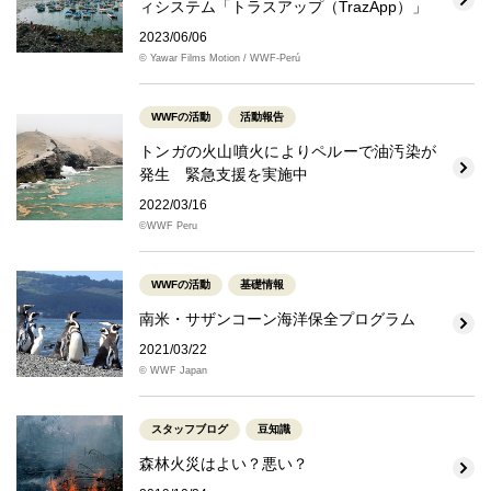
ィシステム「トラスアップ（TrazApp）」
2023/06/06
© Yawar Films Motion / WWF-Perú
WWFの活動
活動報告
トンガの火山噴火によりペルーで油汚染が
発生 緊急支援を実施中
2022/03/16
©WWF Peru
WWFの活動
基礎情報
南米・サザンコーン海洋保全プログラム
2021/03/22
© WWF Japan
スタッフブログ
豆知識
森林火災はよい？悪い？