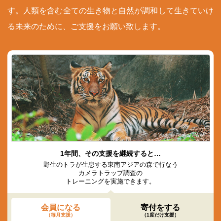
す。人類を含む全ての生き物と自然が調和して生きていけ
る未来のために、ご支援をお願い致します。
© Vladimir Filonov / WWF
1年間、その支援を継続すると…
野生のトラが生息する東南アジアの森で行なう
カメラトラップ調査の
トレーニングを実施できます。
会員になる
寄付をする
（毎月支援）
（1度だけ支援）