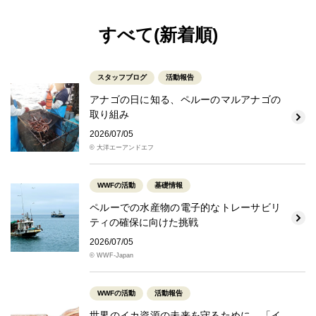
すべて(新着順)
スタッフブログ
活動報告
アナゴの日に知る、ペルーのマルアナゴの
取り組み
2026/07/05
© 大洋エーアンドエフ
WWFの活動
基礎情報
ペルーでの水産物の電子的なトレーサビリ
ティの確保に向けた挑戦
2026/07/05
© WWF-Japan
WWFの活動
活動報告
世界のイカ資源の未来を守るために―「イ