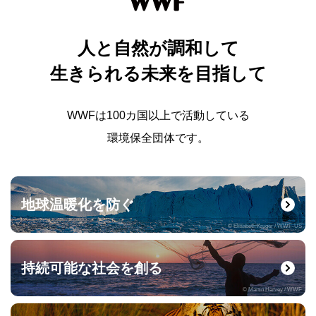
人と自然が調和して
生きられる未来を目指して
WWFは100カ国以上で活動している
環境保全団体です。
地球温暖化を防ぐ
© Elisabeth Kruger / WWF-US
持続可能な社会を創る
© Martin Harvey / WWF