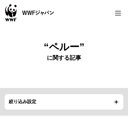
toggle
naviga
“ペルー”
に関する記事
絞り込み設定