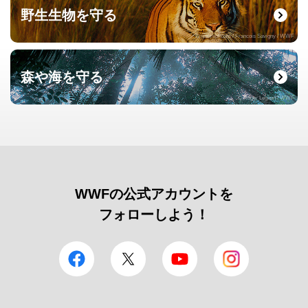
野生生物を守る
© naturepl.com / Francois Savigny / WWF
森や海を守る
© Roger Leguen / WWF
WWFの公式アカウントを
フォローしよう！
facebook
Twitter
YouTube
Instagram