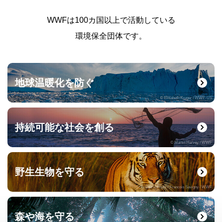
WWFは100カ国以上で活動している
環境保全団体です。
地球温暖化を防ぐ
© Elisabeth Kruger / WWF-US
持続可能な社会を創る
© Martin Harvey / WWF
野生生物を守る
© naturepl.com / Francois Savigny / WWF
森や海を守る