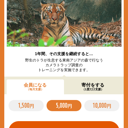
© Vladimir Filonov / WWF
1年間、その支援を継続すると…
野生のトラが生息する東南アジアの森で行なう
カメラトラップ調査の
トレーニングを実施できます。
会員になる
寄付をする
（毎月支援）
（1度だけ支援）
1,500
5,000
10,000
円
円
円