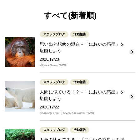
すべて(新着順)
スタッフブログ
活動報告
思い出と想像の混在－「においの惑星」を
堪能しよう
2020/12/23
©Kaisa Siren / WWF
スタッフブログ
活動報告
人間に似ている！？－「においの惑星」を
堪能しよう
2020/12/22
©naturepl.com / Steven Kazlowski / WWF
スタッフブログ
活動報告
トラを比べてみる－「においの惑星」を堪