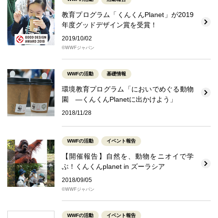
教育プログラム「くんくんPlanet」が2019
年度グッドデザイン賞を受賞！
2019/10/02
©WWFジャパン
WWFの活動
基礎情報
環境教育プログラム「においでめぐる動物
園 ―くんくんPlanetに出かけよう」
2018/11/28
WWFの活動
イベント報告
【開催報告】自然を、動物をニオイで学
ぶ！くんくんplanet in ズーラシア
2018/09/05
©WWFジャパン
WWFの活動
イベント報告