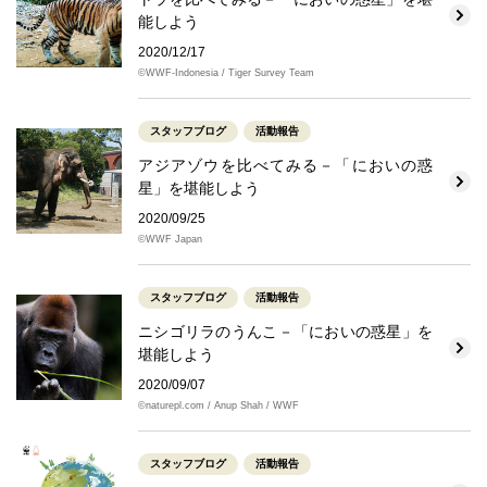
能しよう
2020/12/17
©WWF-Indonesia / Tiger Survey Team
スタッフブログ
活動報告
アジアゾウを比べてみる－「においの惑
星」を堪能しよう
2020/09/25
©WWF Japan
スタッフブログ
活動報告
ニシゴリラのうんこ－「においの惑星」を
堪能しよう
2020/09/07
©naturepl.com / Anup Shah / WWF
スタッフブログ
活動報告