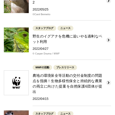
2
2022/05/25
©Carol Bennetto
スタッフブログ
ニュース
野生のイグアナを危機に追いやる過剰なペ
ット利用
2022/04/27
© Casper Douma / WWF
WWFの活動
プレスリリース
農地の環境保全等活動の交付金制度の問題
点を指摘！生物多様性保全と持続的な農業
の両立に向けた提案を自然保護6団体が提
出
2022/04/15
スタッフブログ
ニュース