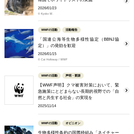
2026/01/23
© Kyoko W.
WWFの活動
活動報告
「国連公海等生物多様性協定（BBNJ協
定）」の発効を歓迎
2026/01/15
© Cat Holloway / WWF
WWFの活動
声明・要請
【WWF声明】クマ被害対策において、緊
急施策にとどまらない長期的視野での「自
然と共生する社会」の実現を
2025/11/14
WWFの活動
オピニオン
生物多様性条約の国際枠組み「ネイチャー