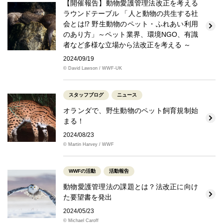
【開催報告】動物愛護管理法改正を考える
ラウンドテーブル 「人と動物の共生する社
会とは⁉ 野生動物のペット・ふれあい利用
のあり方」～ペット業界、環境NGO、有識
者など多様な立場から法改正を考える ～
2024/09/19
© David Lawson / WWF-UK
スタッフブログ
ニュース
オランダで、野生動物のペット飼育規制始
まる！
2024/08/23
© Martin Harvey / WWF
WWFの活動
活動報告
動物愛護管理法の課題とは？法改正に向け
た要望書を発出
2024/05/23
© Michael Caroff