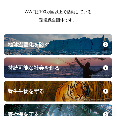
WWFは100カ国以上で活動している
環境保全団体です。
地球温暖化を防ぐ
© Elisabeth Kruger / WWF-US
持続可能な社会を創る
© Martin Harvey / WWF
野生生物を守る
© naturepl.com / Francois Savigny / WWF
森や海を守る