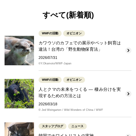
すべて(新着順)
WWFの活動
オピニオン
カワウソのカフェでの展示やペット飼育は
違法！台湾の「野生動物保育法」
2026/07/31
©Y.Okamoto/WWF-Japan
WWFの活動
オピニオン
人とクマの未来をつくる ― 棲み分けを実
現するための方法とは
2026/03/18
© Jed Weingarten / Wild Wonders of China / WWF
スタッフブログ
ニュース
韓国でホワイトリストの実施