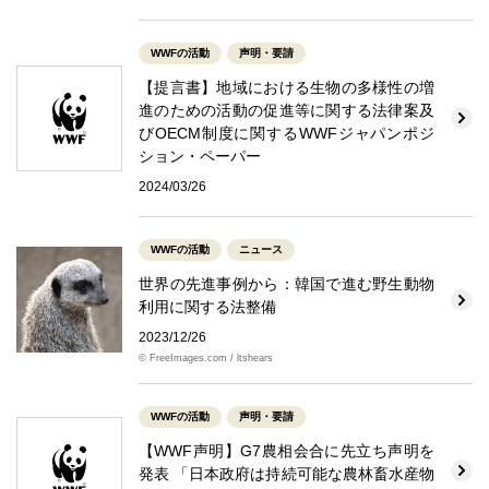
WWFの活動
声明・要請
【提言書】地域における生物の多様性の増
進のための活動の促進等に関する法律案及
びOECM制度に関するWWFジャパンポジ
ション・ペーパー
2024/03/26
WWFの活動
ニュース
世界の先進事例から：韓国で進む野生動物
利用に関する法整備
2023/12/26
© FreeImages.com / ltshears
WWFの活動
声明・要請
【WWF声明】G7農相会合に先立ち声明を
発表 「日本政府は持続可能な農林畜水産物