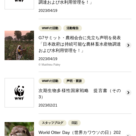
調達および水利用管理を！」
2023/04/19
WWFの活動
活動報告
G7サミット・農相会合に先立ち声明を発表
「日本政府は持続可能な農林畜水産物調達
および水利用管理を！」
2023/04/19
© Matthieu Paley
WWFの活動
声明・要請
次期生物多様性国家戦略 提言書（その
3）
2023/02/21
スタッフブログ
日記
World Otter Day（世界カワウソの日）202