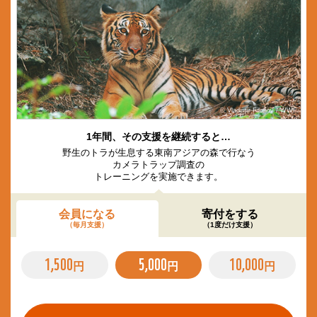
© Vladimir Filonov / WWF
1年間、その支援を継続すると…
野生のトラが生息する東南アジアの森で行なう
カメラトラップ調査の
トレーニングを実施できます。
会員になる
寄付をする
（毎月支援）
（1度だけ支援）
1,500
5,000
10,000
円
円
円