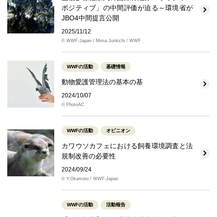
ポジティブ」の中間評価が迫る～環境省が
JBO4中間提言公開
2025/11/12
© WWF-Japan / Mima Junkichi / WWF
WWFの活動
基礎情報
動物愛護管理法の基本の基
2024/10/07
© PhotoAC
WWFの活動
オピニオン
カワウソカフェにおける飼養環境調査と法
規制改善の必要性
2024/09/24
© Y.Okamoto / WWF-Japan
WWFの活動
活動報告