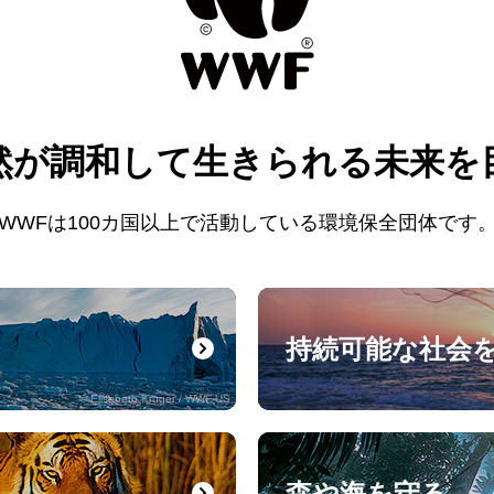
然が調和して
生きられる未来を
WWFは100カ国以上で活動している
環境保全団体です
持続可能な社会
© Elisabeth Kruger / WWF-US
森や海を守る