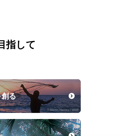
目指して
。
を創る
© Martin Harvey / WWF