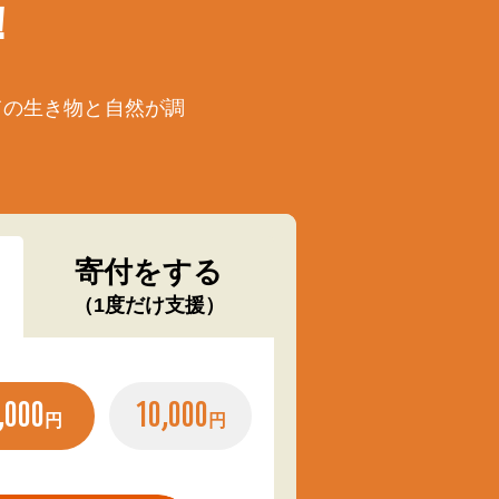
！
ての生き物と自然が調
寄付をする
（1度だけ支援）
,000
10,000
円
円