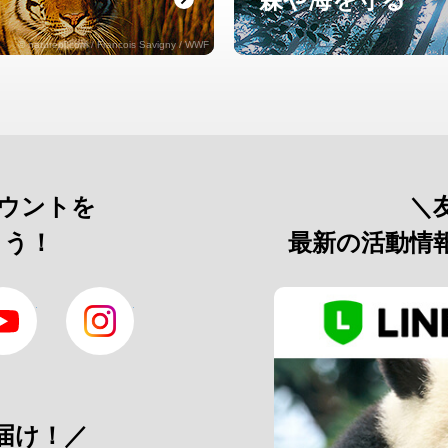
© naturepl.com / Francois Savigny / WWF
カウントを
＼
よう！
最新の活動情
YouTube
Instagram
届け！／