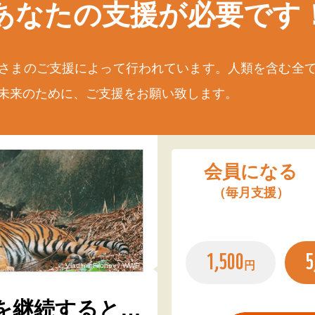
あなたの支援が
必要です
さまのご支援によって行われています。人類を含む全
未来のために、ご支援をお願い致します。
会員になる
（毎月支援）
1,500
5
円
© Vladimir Filonov / WWF
を継続すると…