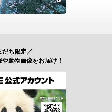
© Roger Leguen / WWF
友だち限定／
報や動物画像をお届け！