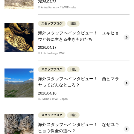
2026/04/23
© Aritra Kshettry / WWF-India
スタッフブログ
日記
海外スタッフへインタビュー！ ユキヒョ
ウと共に生きる生きものたち
2026/04/17
© Fritz Pölking / WWF
スタッフブログ
日記
海外スタッフへインタビュー！ 西ヒマラ
ヤってどんなところ？
2026/04/10
©J.Mima / WWF-Japan
スタッフブログ
日記
海外スタッフへインタビュー！ なぜユキ
ヒョウ保全の道へ？