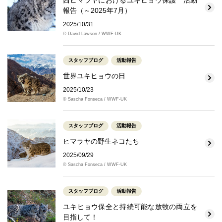
西ヒマラヤにおけるユキヒョウ保護 活動
報告（～2025年7月）
2025/10/31
© David Lawson / WWF-UK
スタッフブログ
活動報告
世界ユキヒョウの日
2025/10/23
© Sascha Fonseca / WWF-UK
スタッフブログ
活動報告
ヒマラヤの野生ネコたち
2025/09/29
© Sascha Fonseca / WWF-UK
スタッフブログ
活動報告
ユキヒョウ保全と持続可能な放牧の両立を
目指して！