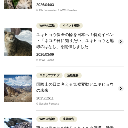
2026/04/03
© Ola Jennersten / WWF-Sweden
WWFの活動
イベント報告
ユキヒョウ保全の輪を日本へ！特別イベン
ト「ネコの日に知りたい、ユキヒョウと地
球のはなし」を開催しました
2026/03/09
© WWF-Japan
スタッフブログ
活動報告
国際山の日に考える気候変動とユキヒョウ
の未来
2025/12/11
© Sascha Fonseca
WWFの活動
成果報告