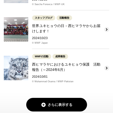
© Sascha Fonseca / WWF-UK
スタッフブログ
活動報告
世界ユキヒョウの日－西ヒマラヤからお届
けします！
2024/10/23
© WWF Japan
WWFの活動
成果報告
西ヒマラヤにおけるユキヒョウ保護 活動
報告（～2024年6月）
2024/10/01
© Muhammad Osama / WWF-Pakistan
さらに表示する