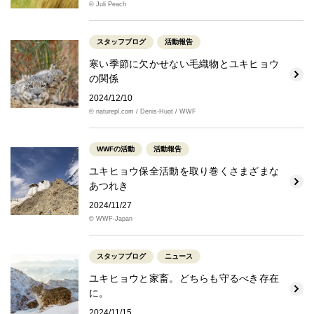
© Juli Peach
スタッフブログ
活動報告
寒い季節に欠かせない毛織物とユキヒョウ
の関係
2024/12/10
© naturepl.com / Denis-Huot / WWF
WWFの活動
活動報告
ユキヒョウ保全活動を取り巻くさまざまな
あつれき
2024/11/27
© WWF-Japan
スタッフブログ
ニュース
ユキヒョウと家畜。どちらも守るべき存在
に。
2024/11/15