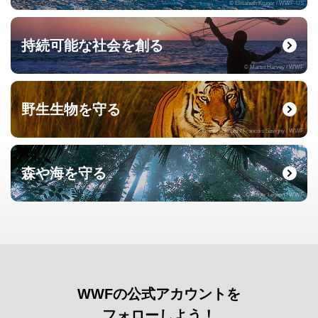
© Elisabeth Kruger / WWF-US
持続可能な社会を創る
© Martin Harvey / WWF
野生生物を守る
© naturepl.com / Francois Savigny / WWF
森や海を守る
© Roger Leguen / WWF
WWFの公式アカウントを
フォローしよう！