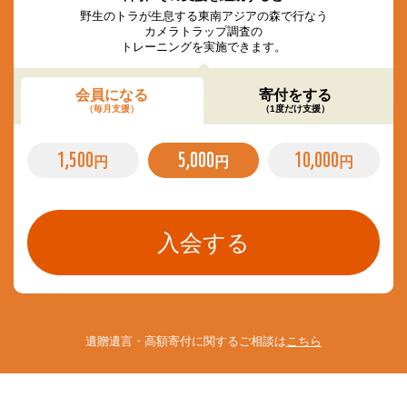
野生のトラが生息する東南アジアの森で行なう
カメラトラップ調査の
トレーニングを実施できます。
会員になる
寄付をする
（毎月支援）
（1度だけ支援）
1,500
5,000
10,000
円
円
円
遺贈遺言・高額寄付に関するご相談は
こちら