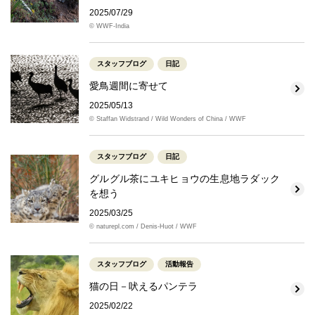
2025/07/29
© WWF-India
スタッフブログ
日記
愛鳥週間に寄せて
2025/05/13
© Staffan Widstrand / Wild Wonders of China / WWF
スタッフブログ
日記
グルグル茶にユキヒョウの生息地ラダック
を想う
2025/03/25
© naturepl.com / Denis-Huot / WWF
スタッフブログ
活動報告
猫の日－吠えるパンテラ
2025/02/22