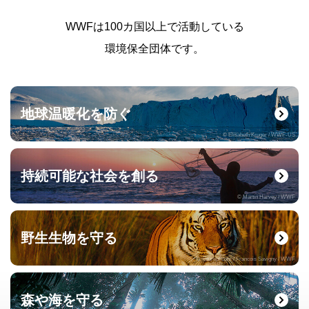
WWFは100カ国以上で活動している
環境保全団体です。
地球温暖化を防ぐ
© Elisabeth Kruger / WWF-US
持続可能な社会を創る
© Martin Harvey / WWF
野生生物を守る
© naturepl.com / Francois Savigny / WWF
森や海を守る