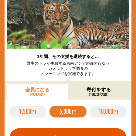
© Vladimir Filonov / WWF
1年間、その支援を継続すると…
野生のトラが生息する東南アジアの森で行なう
カメラトラップ調査の
トレーニングを実施できます。
会員になる
寄付をする
（毎月支援）
（1度だけ支援）
1,500
5,000
10,000
円
円
円