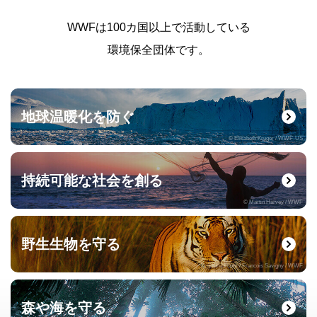
WWFは100カ国以上で活動している
環境保全団体です。
地球温暖化を防ぐ
© Elisabeth Kruger / WWF-US
持続可能な社会を創る
© Martin Harvey / WWF
野生生物を守る
© naturepl.com / Francois Savigny / WWF
森や海を守る