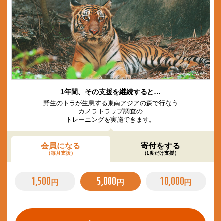
© Vladimir Filonov / WWF
1年間、その支援を継続すると…
野生のトラが生息する東南アジアの森で行なう
カメラトラップ調査の
トレーニングを実施できます。
会員になる
寄付をする
（毎月支援）
（1度だけ支援）
1,500
5,000
10,000
円
円
円