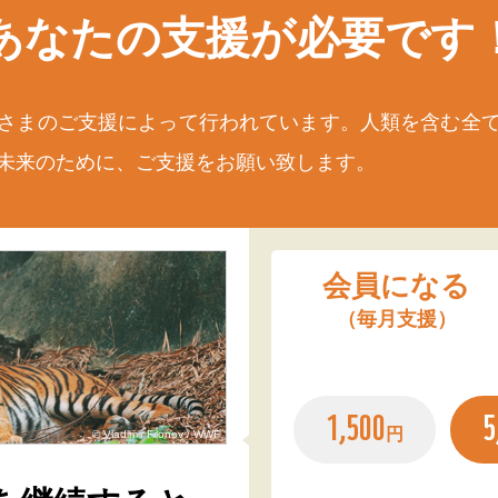
あなたの支援が
必要です
さまのご支援によって行われています。人類を含む全
未来のために、ご支援をお願い致します。
会員になる
（毎月支援）
1,500
5
円
© Vladimir Filonov / WWF