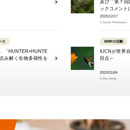
及び「第７回
ックコメント
2025/12/17
© Sarah Pietrkiewicz
ース
WWFの活動
HUNTER×HUNTE
IUCNが世
読み解く生物多様性を
目点～
2025/11/04
© Don Getty