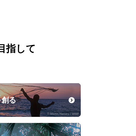
目指して
。
を創る
© Martin Harvey / WWF