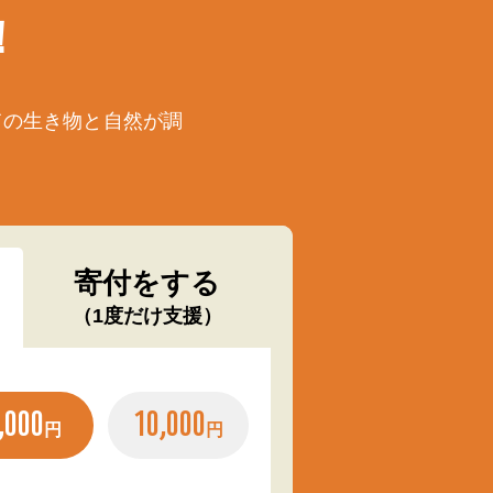
！
ての生き物と自然が調
寄付をする
（1度だけ支援）
,000
10,000
円
円