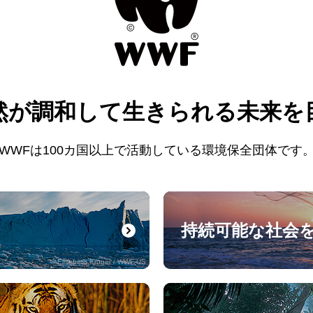
然が調和して
生きられる未来を
WWFは100カ国以上で活動している
環境保全団体です
持続可能な社会
© Elisabeth Kruger / WWF-US