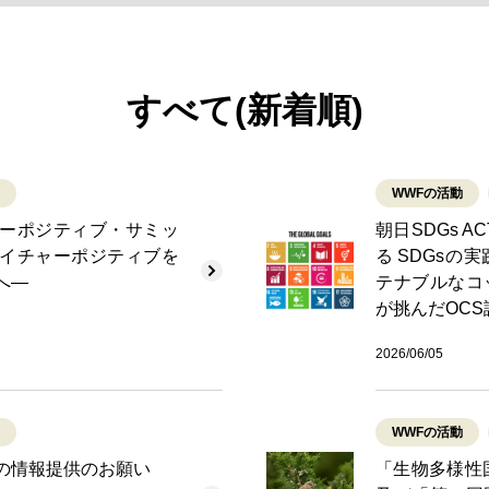
すべて(新着順)
WWFの活動
ーポジティブ・サミッ
朝日SDGs A
 ネイチャーポジティブを
る SDGsの
へ―
テナブルなコ
が挑んだOC
2026/06/05
WWFの活動
の情報提供のお願い
「生物多様性国家