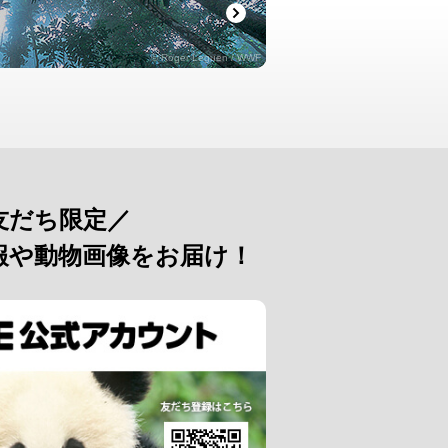
© Roger Leguen / WWF
友だち限定／
報や動物画像をお届け！