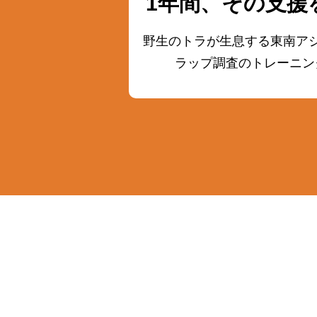
1年間、その支援
野生のトラが生息する東南ア
ラップ調査の
トレーニン