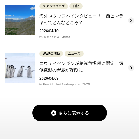
スタッフブログ
日記
海外スタッフへインタビュー！ 西ヒマラ
ヤってどんなところ？
2026/04/10
©J.Mima / WWF-Japan
WWFの活動
ニュース
コウテイペンギンが絶滅危惧種に選定 気
候変動の脅威が深刻に
2026/04/09
© Klein & Hubert / naturepl.com / WWF
さらに表示する