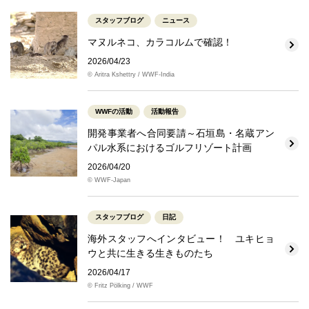
スタッフブログ
ニュース
マヌルネコ、カラコルムで確認！
2026/04/23
© Aritra Kshettry / WWF-India
WWFの活動
活動報告
開発事業者へ合同要請～石垣島・名蔵アン
パル水系におけるゴルフリゾート計画
2026/04/20
© WWF-Japan
スタッフブログ
日記
海外スタッフへインタビュー！ ユキヒョ
ウと共に生きる生きものたち
2026/04/17
© Fritz Pölking / WWF