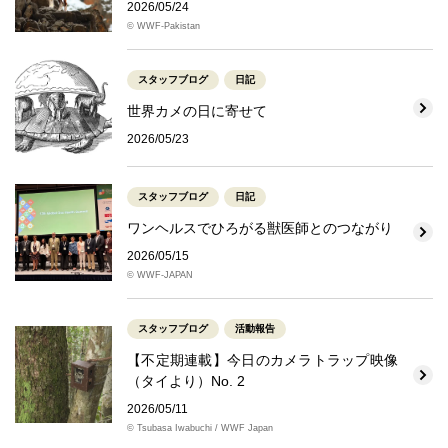
2026/05/24
© WWF-Pakistan
スタッフブログ
日記
世界カメの日に寄せて
2026/05/23
スタッフブログ
日記
ワンヘルスでひろがる獣医師とのつながり
2026/05/15
© WWF-JAPAN
スタッフブログ
活動報告
【不定期連載】今日のカメラトラップ映像
（タイより）No. 2
2026/05/11
© Tsubasa Iwabuchi / WWF Japan