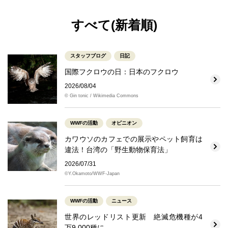
すべて(新着順)
スタッフブログ
日記
国際フクロウの日：日本のフクロウ
2026/08/04
© Gin tonic / Wikimedia Commons
WWFの活動
オピニオン
カワウソのカフェでの展示やペット飼育は
違法！台湾の「野生動物保育法」
2026/07/31
©Y.Okamoto/WWF-Japan
WWFの活動
ニュース
世界のレッドリスト更新 絶滅危機種が4
万9,000種に