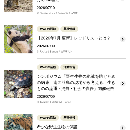
2026/07/10
© Shutterstock / Julian W / WWF
WWFの活動
基礎情報
【2026年7月 更新】レッドリストとは？
2026/07/09
© Richard Barrett / WWF-UK
WWFの活動
活動報告
シンポジウム「野生生物の絶滅を防ぐため
の約束―南西諸島の現場から考える、生き
ものの流通・消費・社会の責任」開催報告
2026/07/09
© Tomoko Oda/WWF Japan
WWFの活動
基礎情報
希少な野生生物の保護