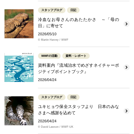
スタッフブログ
日記
冷血なお母さんのあたたかさ ～「母の
日」に寄せて
2026/05/10
© Martin Harvey / WWF
WWFの活動
資料・レポート
資料案内『流域治水でめざすネイチャーポ
ジティブポイントブック』
2026/04/24
スタッフブログ
日記
ユキヒョウ保全スタッフより 日本のみな
さまへ感謝を込めて
2026/04/24
© David Lawson / WWF-UK