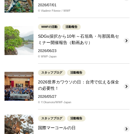
2026/07/01
© Vladimir Filonov / WWF
WWFの活動
活動報告
SDGs採択から10年～石垣島・与那国島セ
ミナー開催報告（動画あり）
2026/06/23
© WWF-Japan
スタッフブログ
活動報告
2026世界カワウソの日：台湾で伝える保全
の必要性！
2026/05/27
© Y.Okamoto/WWF-Japan
スタッフブログ
活動報告
国際マーコールの日