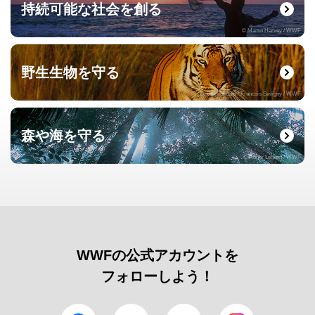
持続可能な社会を創る
© Martin Harvey / WWF
野生生物を守る
© naturepl.com / Francois Savigny / WWF
森や海を守る
© Roger Leguen / WWF
WWFの公式アカウントを
フォローしよう！
facebook
Twitter
YouTube
Instagram