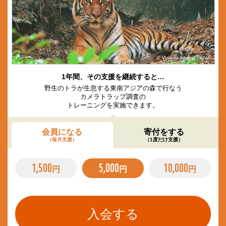
© Vladimir Filonov / WWF
1年間、その支援を継続すると…
野生のトラが生息する東南アジアの森で行なう
カメラトラップ調査の
トレーニングを実施できます。
会員になる
寄付をする
（毎月支援）
（1度だけ支援）
1,500
5,000
10,000
円
円
円