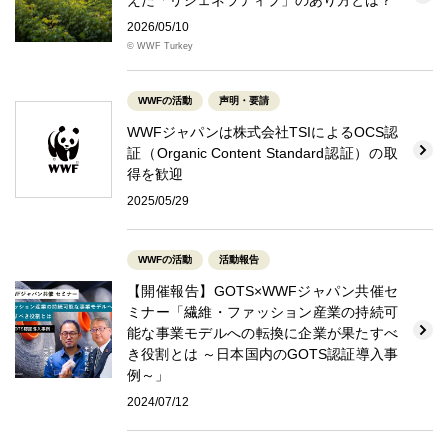
2026/05/10
© WWF Turkey
WWFの活動
声明・要請
WWFジャパンは株式会社TSIによるOCS認
証（Organic Content Standard認証）の取
得を歓迎
2025/05/29
WWFの活動
活動報告
【開催報告】GOTS×WWFジャパン共催セ
ミナー「繊維・ファッション産業の持続可
能な事業モデルへの転換に企業が果たすべ
き役割とは ～日本国内のGOTS認証導入事
例～」
2024/07/12