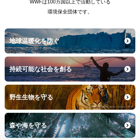
WWFは100カ国以上で活動している
環境保全団体です。
地球温暖化を防ぐ
© Elisabeth Kruger / WWF-US
持続可能な社会を創る
© Martin Harvey / WWF
野生生物を守る
© naturepl.com / Francois Savigny / WWF
森や海を守る
© Roger Leguen / WWF