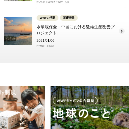
© Asim Hafeez / WWF-UK
WWFの活動
基礎情報
水環境保全：中国における繊維生産改善プ
ロジェクト
2021/01/06
© WWF-China