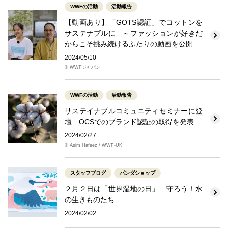
WWFの活動
活動報告
【動画あり】「GOTS認証」でコットンを
サステナブルに ～ファッションが好きだ
からこそ挑み続けるふたりの動画を公開
2024/05/10
© WWFジャパン
WWFの活動
活動報告
サステイナブルコミュニティセミナーに登
壇 OCSでのブランド認証の取得を発表
2024/02/27
© Asim Hafeez / WWF-UK
スタッフブログ
パンダショップ
２月２日は「世界湿地の日」 守ろう！水
の生きものたち
2024/02/02