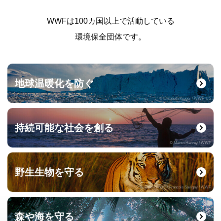
WWFは100カ国以上で活動している
環境保全団体です。
地球温暖化を防ぐ
© Elisabeth Kruger / WWF-US
持続可能な社会を創る
© Martin Harvey / WWF
野生生物を守る
© naturepl.com / Francois Savigny / WWF
森や海を守る