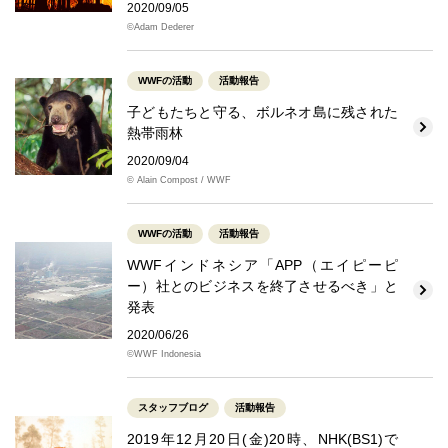
2020/09/05
©Adam Dederer
WWFの活動
活動報告
子どもたちと守る、ボルネオ島に残された
熱帯雨林
2020/09/04
© Alain Compost / WWF
WWFの活動
活動報告
WWFインドネシア「APP（エイピーピ
ー）社とのビジネスを終了させるべき」と
発表
2020/06/26
©︎WWF Indonesia
スタッフブログ
活動報告
2019年12月20日(金)20時、NHK(BS1)で