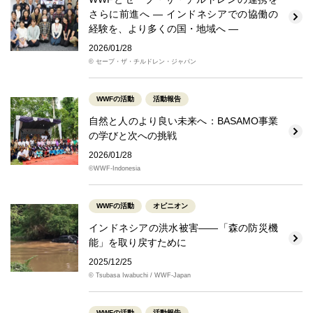
さらに前進へ ― インドネシアでの協働の
経験を、より多くの国・地域へ ―
2026/01/28
© セーブ・ザ・チルドレン・ジャパン
WWFの活動
活動報告
自然と人のより良い未来へ：BASAMO事業
の学びと次への挑戦
2026/01/28
©WWF-Indonesia
WWFの活動
オピニオン
インドネシアの洪水被害――「森の防災機
能」を取り戻すために
2025/12/25
© Tsubasa Iwabuchi / WWF-Japan
WWFの活動
活動報告