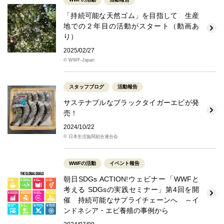
「持続可能な天然ゴム」を目指して 生産
地での２年目の活動がスタート（動画あ
り）
2025/02/27
© WWF-Japan
スタッフブログ
活動報告
サステナブルなブラックタイガーエビが発
売！
2024/10/22
© 日本生活協同組合連合会
WWFの活動
イベント報告
朝日SDGs ACTION!ウェビナー「WWFと
考える SDGsの実践セミナー」第4回を開
催 持続可能なサプライチェーンへ ～イ
ンドネシア・エビ養殖の事例から