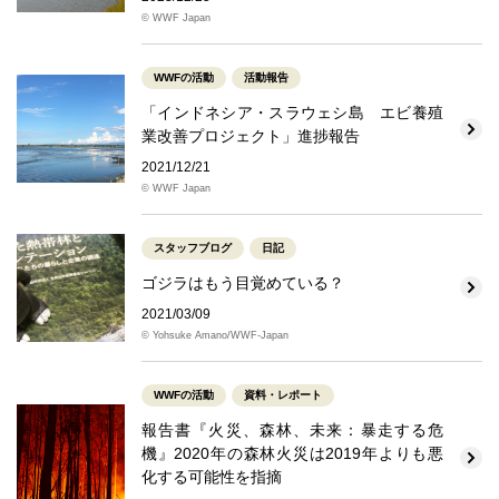
© WWF Japan
WWFの活動
活動報告
「インドネシア・スラウェシ島 エビ養殖
業改善プロジェクト」進捗報告
2021/12/21
© WWF Japan
スタッフブログ
日記
ゴジラはもう目覚めている？
2021/03/09
© Yohsuke Amano/WWF-Japan
WWFの活動
資料・レポート
報告書『火災、森林、未来：暴走する危
機』2020年の森林火災は2019年よりも悪
化する可能性を指摘