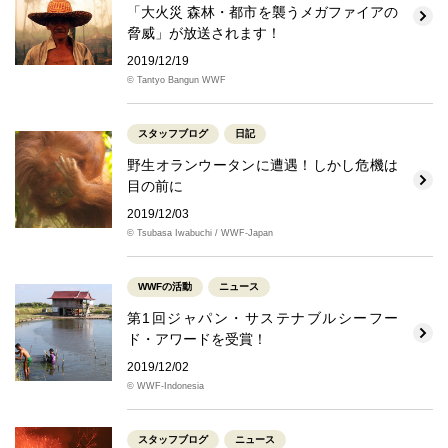
「大火災 森林・都市を襲うメガファイアの
脅威」が放送されます！
2019/12/19
© Tantyo Bangun WWF
スタッフブログ
日記
野生オランウータンに遭遇！しかし危機は
目の前に
2019/12/03
© Tsubasa Iwabuchi / WWF-Japan
WWFの活動
ニュース
第1回ジャパン・サステナブルシーフー
ド・アワードを受賞！
2019/12/02
© WWF-Indonesia
スタッフブログ
ニュース