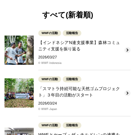
すべて(新着順)
WWFの活動
活動報告
【インドネシアN連支援事業】森林コミュ
ニティ支援を振り返る
2026/03/27
© WWF-Indonesia
WWFの活動
活動報告
「スマトラ持続可能な天然ゴムプロジェク
ト」３年目の活動がスタート
2026/03/24
© WWF-Japan
WWFの活動
活動報告
WWFとセーブ・ザ・チルドレンの連携を