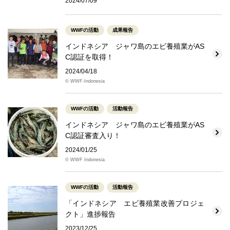
2024/07/09
WWFの活動
成果報告
インドネシア ジャワ島のエビ養殖業がAS
C認証を取得！
2024/04/18
© WWF-Indonesia
WWFの活動
活動報告
インドネシア ジャワ島のエビ養殖業がAS
C認証審査入り！
2024/01/25
© WWF Indonesia
WWFの活動
活動報告
「インドネシア エビ養殖業改善プロジェ
クト」進捗報告
2023/12/25