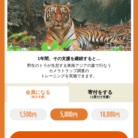
© Vladimir Filonov / WWF
1年間、その支援を継続すると…
野生のトラが生息する東南アジアの森で行なう
カメラトラップ調査の
トレーニングを実施できます。
会員になる
寄付をする
（毎月支援）
（1度だけ支援）
1,500
5,000
10,000
円
円
円