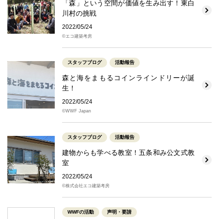
「森」という空間が価値を生み出す！東白
川村の挑戦
2022/05/24
©エコ建築考房
スタッフブログ
活動報告
森と海をまもるコインラインドリーが誕
生！
2022/05/24
©WWF Japan
スタッフブログ
活動報告
建物からも学べる教室！五条和み公文式教
室
2022/05/24
©株式会社エコ建築考房
WWFの活動
声明・要請