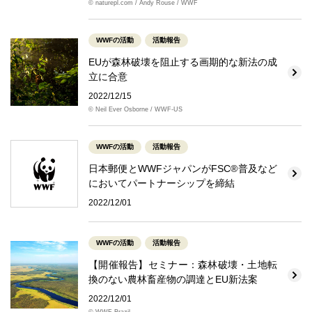
© naturepl.com / Andy Rouse / WWF
WWFの活動
活動報告
EUが森林破壊を阻止する画期的な新法の成
立に合意
2022/12/15
© Neil Ever Osborne / WWF-US
WWFの活動
活動報告
日本郵便とWWFジャパンがFSC®普及など
においてパートナーシップを締結
2022/12/01
WWFの活動
活動報告
【開催報告】セミナー：森林破壊・土地転
換のない農林畜産物の調達とEU新法案
2022/12/01
© WWF Brazil