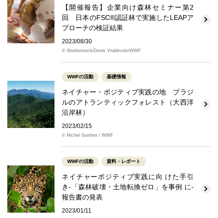
【開催報告】企業向け森林セミナー第2
回 日本のFSC®認証林で実施したLEAPア
プローチの検証結果
2023/08/30
© Shutterstock/Denis Vrublevski/WWF
WWFの活動
基礎情報
ネイチャー・ポジティブ実践の地 ブラジ
ルのアトランティックフォレスト（大西洋
沿岸林）
2023/02/15
© Michel Gunther / WWF
WWFの活動
資料・レポート
ネイチャーポジティブ実践に向 けた手引
き‐「森林破壊・土地転換ゼロ」を事例 に‐
報告書の発表
2023/01/11