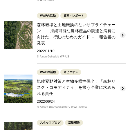
WWFの活動
資料・レポート
森林破壊と土地転換のないサプライチェー
ン － 持続可能な農林産品の調達と消費に
向けた、行動のためのガイド － 報告書の
発表
2022/11/10
© Aaron Gekoski / WF-US
WWFの活動
オピニオン
気候変動対策と生物多様性保全：「森林リ
スク・コモディティ」を扱う企業に求めら
れる責任
2022/06/24
© Andrés Unterlasdtaetter / WWF-Bolivia
スタッフブログ
活動報告