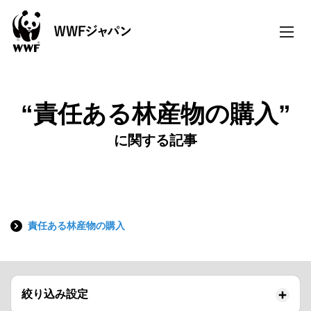
toggle
naviga
“責任ある林産物の購入”
に関する記事
責任ある林産物の購入
絞り込み設定