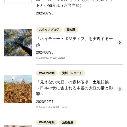
トと小物入れ（お弁当箱）
2025/07/28
スタッフブログ
豆知識
「ネイチャー・ポジティブ」を実現する一
歩
2024/03/25
© J.Mima / WWF Japan
WWFの活動
資料・レポート
「見えない大豆」の森林破壊・土地転換
～日本の食に含まれる本当の大豆の量と影
響～
2023/12/27
© Andre Dib / WWF Brazil
WWFの活動
活動報告