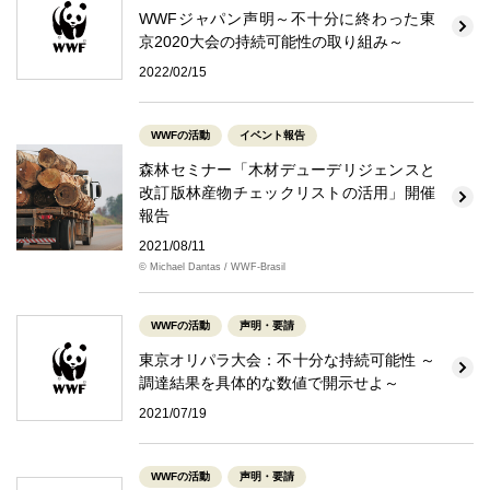
WWFジャパン声明～不十分に終わった東
京2020大会の持続可能性の取り組み～
2022/02/15
WWFの活動
イベント報告
森林セミナー「木材デューデリジェンスと
改訂版林産物チェックリストの活用」開催
報告
2021/08/11
© Michael Dantas / WWF-Brasil
WWFの活動
声明・要請
東京オリパラ大会：不十分な持続可能性 ～
調達結果を具体的な数値で開示せよ～
2021/07/19
WWFの活動
声明・要請