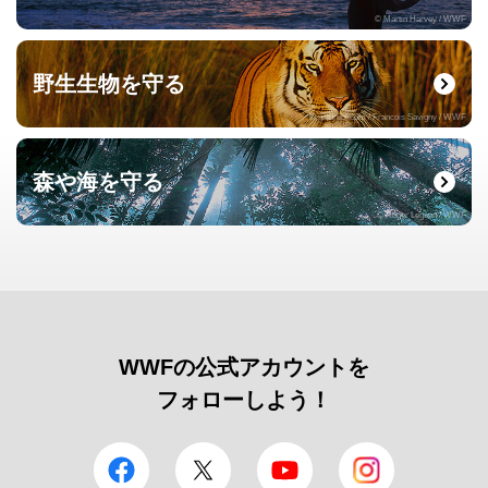
© Martin Harvey / WWF
野生生物を守る
© naturepl.com / Francois Savigny / WWF
森や海を守る
© Roger Leguen / WWF
WWFの公式アカウントを
フォローしよう！
facebook
Twitter
YouTube
Instagram