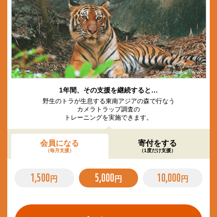
© Vladimir Filonov / WWF
1年間、その支援を継続すると…
野生のトラが生息する東南アジアの森で行なう
カメラトラップ調査の
トレーニングを実施できます。
会員になる
寄付をする
（毎月支援）
（1度だけ支援）
1,500
5,000
10,000
円
円
円