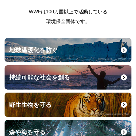
WWFは100カ国以上で活動している
環境保全団体です。
地球温暖化を防ぐ
© Elisabeth Kruger / WWF-US
持続可能な社会を創る
© Martin Harvey / WWF
野生生物を守る
© naturepl.com / Francois Savigny / WWF
森や海を守る