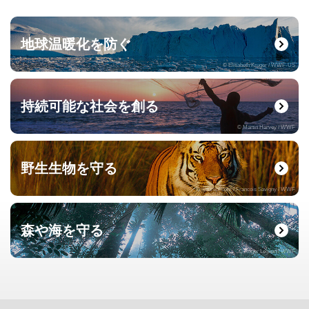
地球温暖化を防ぐ
© Elisabeth Kruger / WWF-US
持続可能な社会を創る
© Martin Harvey / WWF
野生生物を守る
© naturepl.com / Francois Savigny / WWF
森や海を守る
© Roger Leguen / WWF