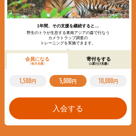
© Vladimir Filonov / WWF
1年間、その支援を継続すると…
野生のトラが生息する東南アジアの森で行なう
カメラトラップ調査の
トレーニングを実施できます。
会員になる
寄付をする
（毎月支援）
（1度だけ支援）
1,500
5,000
10,000
円
円
円