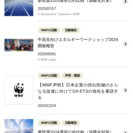
参院選2025選挙公約比較（温暖化対策）
2025/07/17
© Shutterstock / Eenevski / WWF
WWFの活動
活動報告
中高生向けエネルギーワークショップ2024
開催報告
2025/05/01
© WWF-Japan
WWFの活動
声明・要請
【WWF声明】日本企業の排出削減のさら
なる促進に向けてGX-ETSの強化を要請す
る
2024/12/24
WWFの活動
活動報告
衆院選2024選挙公約比較（温暖化対策）