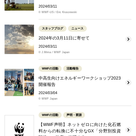
2024/03/11
© WWF-US / Eric Kruszewski
スタッフブログ
ニュース
2024年の3月11日に寄せて
2024/03/11
© J.Mima / WWF Japan
WWFの活動
活動報告
中高生向けエネルギーワークショップ2023
開催報告
2024/03/04
© WWF Japan
WWFの活動
声明・要請
【WWF声明】ネットゼロに向けた化石燃
料からの転換に不十分なGX「分野別投資