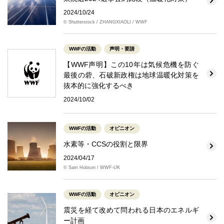
2024/10/24
© Shutterstock / ZHANGXIAOLI / WWF
WWFの活動
声明・要請
【WWF声明】この10年は気候危機を防ぐ
最後の砦、石破新政権は地球温暖化対策を
抜本的に強化するべき
2024/10/02
WWFの活動
オピニオン
水素等・CCSの役割と限界
2024/04/17
© Sam Hobson / WWF-UK
WWFの活動
オピニオン
震災を経て改めて問われる日本のエネルギ
ー計画