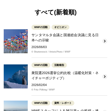
すべて(新着順)
WWFの活動
オピニオン
サンタマルタ会議と国連総会決議に見る日
本への示唆
2026/06/03
© Shutterstock / ArtisticPhoto / WWF
WWFの活動
活動報告
衆院選2026選挙公約比較（温暖化対策・ネ
イチャーポジティブ）
2026/02/04
© Fritz Pölking / WWF
WWFの活動
資料・レポート
WWFスタッフによる雑誌等への投稿・連