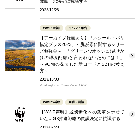
戦略」の決定に抗議する
2023/12/26
WWFの活動
イベント報告
【アーカイブ録画あり】「スクール・パリ
協定プラス2023」～脱炭素に関するシリー
ズ勉強会～ 「グリーンウオッシュ(見せか
けの環境配慮)と言われないためには？」
～VCMIの発表した新コードとSBTiの考え
方～
2023/10/03
© naturepl.com / Sven Zacek / WWF
WWFの活動
声明・要請
【WWF声明】脱炭素化への変革を示せて
いないGX推進戦略の閣議決定に抗議する
2023/07/28