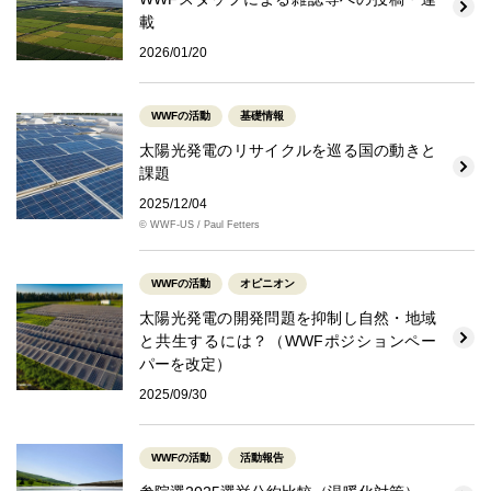
載
2026/01/20
WWFの活動
基礎情報
太陽光発電のリサイクルを巡る国の動きと
課題
2025/12/04
© WWF-US / Paul Fetters
WWFの活動
オピニオン
太陽光発電の開発問題を抑制し自然・地域
と共生するには？（WWFポジションペー
パーを改定）
2025/09/30
WWFの活動
活動報告