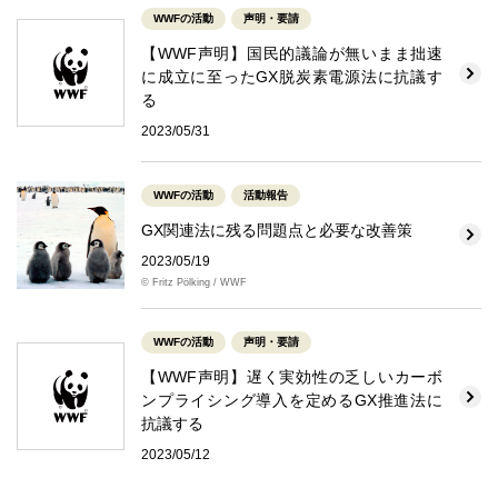
WWFの活動
声明・要請
【WWF声明】国民的議論が無いまま拙速
に成立に至ったGX脱炭素電源法に抗議す
る
2023/05/31
WWFの活動
活動報告
GX関連法に残る問題点と必要な改善策
2023/05/19
© Fritz Pölking / WWF
WWFの活動
声明・要請
【WWF声明】遅く実効性の乏しいカーボ
ンプライシング導入を定めるGX推進法に
抗議する
2023/05/12