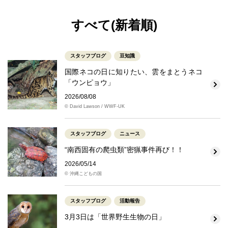
すべて(新着順)
スタッフブログ
豆知識
国際ネコの日に知りたい、雲をまとうネコ
「ウンピョウ」
2026/08/08
© David Lawson / WWF-UK
スタッフブログ
ニュース
“南西固有の爬虫類”密猟事件再び！！
2026/05/14
© 沖縄こどもの国
スタッフブログ
活動報告
3月3日は「世界野生生物の日」