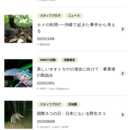
スタッフブログ
ニュース
カメの利用──沖縄で起きた事件から考え
る
2025/11/06
© 藤根誠道
WWFの活動
活動報告
美しいオオトカゲの保全に向けて：事業者
の取組み
2025/10/01
© WWF / Lutz Obelgonner
スタッフブログ
豆知識
国際ネコの日：日本にもいる野生ネコ
2025/08/08
© Gerald S. Cubitt / WWF