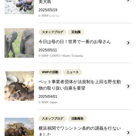
美大島
2025/05/19
© WWFジャパン
スタッフブログ
豆知識
今日は母の日！世界で一番のお母さん
2025/05/11
© WWF CARPO / Martin Tchamba
WWFの活動
ニュース
ペット事業者団体が法規制を上回る野生動
物の取り扱い自粛を要望
2025/04/01
© WWF-Japan
スタッフブログ
活動報告
横浜税関でワシントン条約の講義を行ない
ました