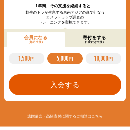
1年間、その支援を継続すると…
野生のトラが生息する東南アジアの森で行なう
カメラトラップ調査の
トレーニングを実施できます。
会員になる
寄付をする
（毎月支援）
（1度だけ支援）
1,500
5,000
10,000
円
円
円
遺贈遺言・高額寄付に関するご相談は
こちら