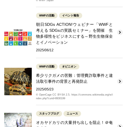
© WWF Japan
WWFの活動
イベント報告
朝日SDGs ACTION!ウェビナー「WWFと
考える SDGsの実践セミナー」を開催 生
物多様性をビジネスにする～野生生物保全
とイノベーション
2025/06/12
WWFの活動
オピニオン
希少リクガメの苦難：管理費詐取事件と違
法取引事件の背景と再発防止
2025/05/23
© OpenCage CC BY-SA 2.5, https://commons.wikimedia.org/w/i
ndex.php?curid=8930199
スタッフブログ
ニュース
オカヤドカリの大量持ち出しを阻止！＠奄