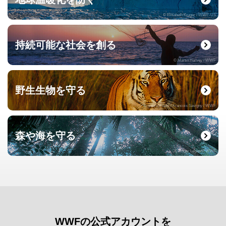
© Elisabeth Kruger / WWF-US
持続可能な社会を創る
© Martin Harvey / WWF
野生生物を守る
© naturepl.com / Francois Savigny / WWF
森や海を守る
© Roger Leguen / WWF
WWFの公式アカウントを