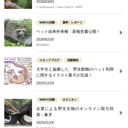
2026/03/03
© Shutterstock / Owen Derrick / WWF
WWFの活動
資料・レポート
ペット由来外来種：新報告書公開！
2026/02/20
環境省提供
スタッフブログ
活動報告
大学生と協働した、野生動物のペット利用
に関するイラスト冊子が完成！
2025/12/10
WWFの活動
オピニオン
企業による野生生物のオンライン取引対
策：象牙
2025/11/19
© Jasper Doest