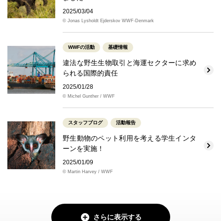
2025/03/04
© Jonas Lysholdt Ejderskov WWF-Denmark
WWFの活動
基礎情報
違法な野生生物取引と海運セクターに求め
られる国際的責任
2025/01/28
© Michel Gunther / WWF
スタッフブログ
活動報告
野生動物のペット利用を考える学生インタ
ーンを実施！
2025/01/09
© Martin Harvey / WWF
さらに表示する