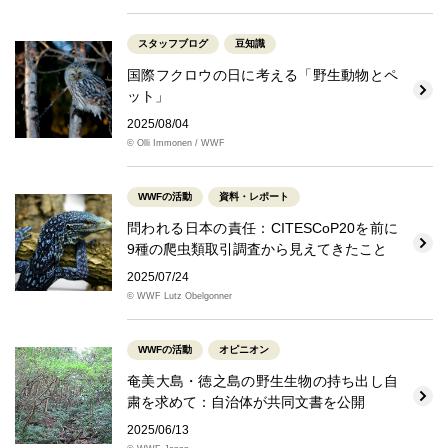
スタッフブログ
豆知識
国際フクロウの日に考える「野生動物とペ
ット」
2025/08/04
© Olli Immonen / WWF
WWFの活動
資料・レポート
問われる日本の責任：CITESCoP20を前に
9種の爬虫類取引調査から見えてきたこと
2025/07/24
© WWF Lutz Obelgonner
WWFの活動
オピニオン
奄美大島・徳之島の野生生物の持ち出し自
粛を求めて：自治体が共同文書を公開
2025/06/13