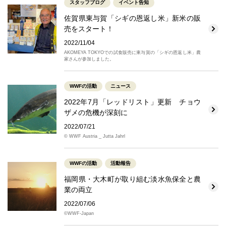
スタッフブログ
イベント告知
佐賀県東与賀「シギの恩返し米」新米の販
売をスタート！
2022/11/04
AKOMEYA TOKYOでの試食販売に東与賀の「シギの恩返し米」農
家さんが参加しました。
WWFの活動
ニュース
2022年7月「レッドリスト」更新 チョウ
ザメの危機が深刻に
2022/07/21
© WWF Austria _ Jutta Jahrl
WWFの活動
活動報告
福岡県・大木町が取り組む淡水魚保全と農
業の両立
2022/07/06
©WWF-Japan