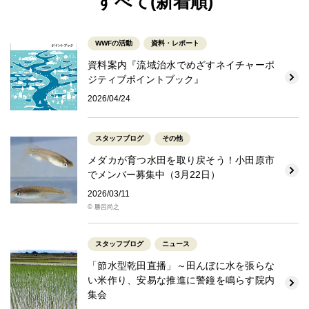
すべて(新着順)
WWFの活動
資料・レポート
資料案内『流域治水でめざすネイチャーポ
ジティブポイントブック』
2026/04/24
スタッフブログ
その他
メダカが育つ水田を取り戻そう！小田原市
でメンバー募集中（3月22日）
2026/03/11
© 勝呂尚之
スタッフブログ
ニュース
「節水型乾田直播」～田んぼに水を張らな
い米作り、安易な推進に警鐘を鳴らす院内
集会