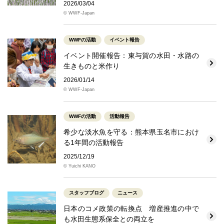
2026/03/04
© WWF-Japan
WWFの活動
イベント報告
イベント開催報告：東与賀の水田・水路の
生きものと米作り
2026/01/14
© WWF-Japan
WWFの活動
活動報告
希少な淡水魚を守る：熊本県玉名市におけ
る1年間の活動報告
2025/12/19
© Yuichi KANO
スタッフブログ
ニュース
日本のコメ政策の転換点 増産推進の中で
も水田生態系保全との両立を