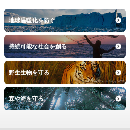
地球温暖化を防ぐ
© Elisabeth Kruger / WWF-US
持続可能な社会を創る
© Martin Harvey / WWF
野生生物を守る
© naturepl.com / Francois Savigny / WWF
森や海を守る
© Roger Leguen / WWF