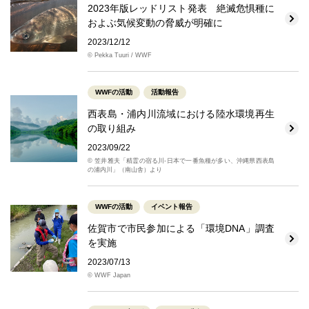
2023年版レッドリスト発表 絶滅危惧種に
およぶ気候変動の脅威が明確に
2023/12/12
© Pekka Tuuri / WWF
WWFの活動
活動報告
西表島・浦内川流域における陸水環境再生
の取り組み
2023/09/22
© 笠井雅夫「精霊の宿る川-日本で一番魚種が多い、沖縄県西表島
の浦内川」（南山舎）より
WWFの活動
イベント報告
佐賀市で市民参加による「環境DNA」調査
を実施
2023/07/13
© WWF Japan