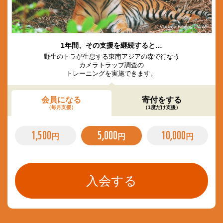
© Vladimir Filonov / WWF
1年間、その支援を継続すると…
野生のトラが生息する東南アジアの森で行なう
カメラトラップ調査の
トレーニングを実施できます。
会員になる
寄付をする
（毎月支援）
（1度だけ支援）
1,500
5,000
10,000
円
円
円