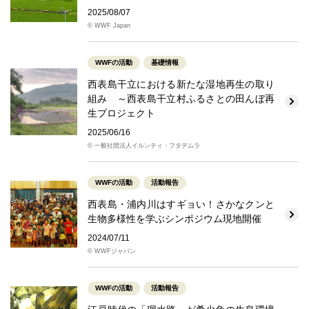
2025/08/07
© WWF Japan
WWFの活動
基礎情報
西表島干立における新たな湿地再生の取り
組み ～西表島干立村ふるさとの田んぼ再
生プロジェクト
2025/06/16
© 一般社団法人イルンティ・フタデムラ
WWFの活動
活動報告
西表島・浦内川はすギョい！さかなクンと
生物多様性を学ぶシンポジウム現地開催
2024/07/11
© WWFジャパン
WWFの活動
活動報告