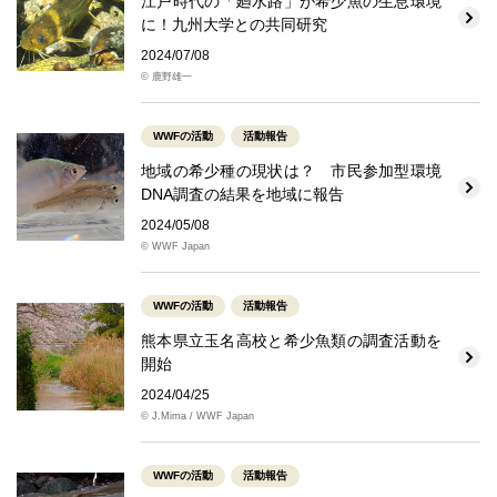
江戸時代の「廻水路」が希少魚の生息環境
に！九州大学との共同研究
2024/07/08
© 鹿野雄一
WWFの活動
活動報告
地域の希少種の現状は？ 市民参加型環境
DNA調査の結果を地域に報告
2024/05/08
© WWF Japan
WWFの活動
活動報告
熊本県立玉名高校と希少魚類の調査活動を
開始
2024/04/25
© J.Mima / WWF Japan
WWFの活動
活動報告