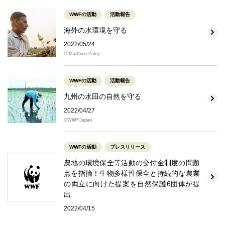
WWFの活動
活動報告
海外の水環境を守る
2022/05/24
© Matthieu Paley
WWFの活動
活動報告
九州の水田の自然を守る
2022/04/27
©WWFJapan
WWFの活動
プレスリリース
農地の環境保全等活動の交付金制度の問題
点を指摘！生物多様性保全と持続的な農業
の両立に向けた提案を自然保護6団体が提
出
2022/04/15