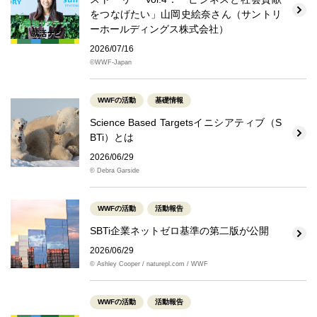
をつなげたい」山岡史絵奈さん（サントリ
ーホールディングス株式会社）
2026/07/16
©WWF-Japan
WWFの活動
基礎情報
Science Based Targetsイニシアティブ（S
BTi）とは
2026/06/29
© Debra Garside
WWFの活動
活動報告
SBTi企業ネットゼロ基準の第二版が公開
2026/06/29
© Ashley Cooper / naturepl.com / WWF
WWFの活動
活動報告