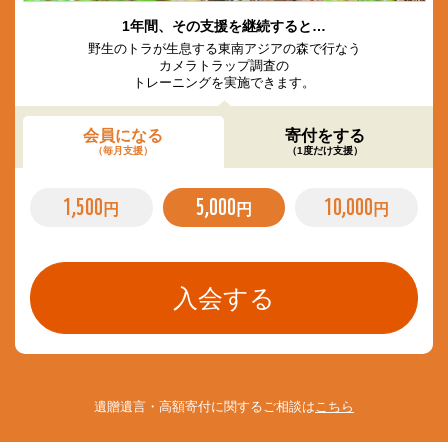
1年間、その支援を継続すると…
野生のトラが生息する東南アジアの森で行なう
カメラトラップ調査の
トレーニングを実施できます。
会員になる
寄付をする
（毎月支援）
（1度だけ支援）
1,500
5,000
10,000
円
円
円
遺贈遺言・高額寄付に関するご相談は
こちら