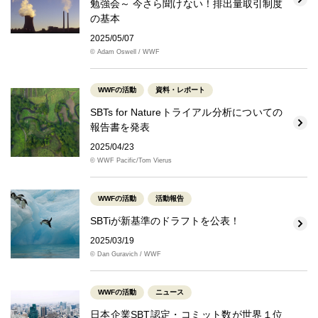
勉強会～ 今さら聞けない！排出量取引制度
の基本
2025/05/07
© Adam Oswell / WWF
WWFの活動
資料・レポート
SBTs for Natureトライアル分析についての
報告書を発表
2025/04/23
© WWF Pacific/Tom Vierus
WWFの活動
活動報告
SBTiが新基準のドラフトを公表！
2025/03/19
© Dan Guravich / WWF
WWFの活動
ニュース
日本企業SBT認定・コミット数が世界１位