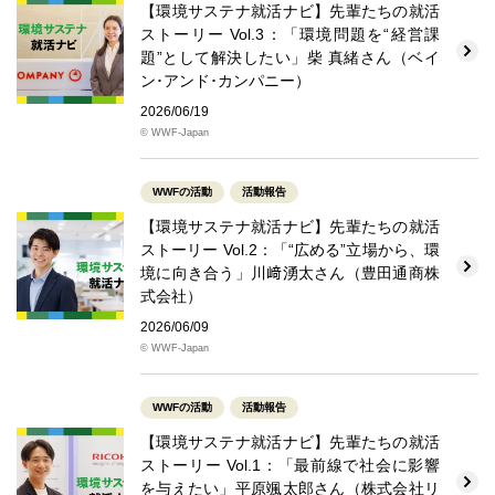
【環境サステナ就活ナビ】先輩たちの就活
ストーリー Vol.3：「環境問題を“経営課
題”として解決したい」柴 真緒さん（ベイ
ン･アンド･カンパニー）
2026/06/19
© WWF-Japan
WWFの活動
活動報告
【環境サステナ就活ナビ】先輩たちの就活
ストーリー Vol.2：「“広める”立場から、環
境に向き合う」川﨑湧太さん（豊田通商株
式会社）
2026/06/09
© WWF-Japan
WWFの活動
活動報告
【環境サステナ就活ナビ】先輩たちの就活
ストーリー Vol.1：「最前線で社会に影響
を与えたい」平原颯太郎さん（株式会社リ