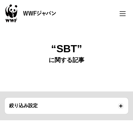
toggle
naviga
“SBT”
に関する記事
絞り込み設定