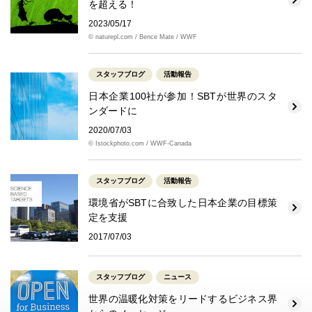
を超える！
2023/05/17
© naturepl.com / Bence Mate / WWF
スタッフブログ
活動報告
日本企業100社が参加！SBTが世界のスタ
ンダードに
2020/07/03
© Istockphoto.com / WWF-Canada
スタッフブログ
活動報告
環境省がSBTに合致した日本企業の目標策
定を支援
2017/07/03
スタッフブログ
ニュース
世界の温暖化対策をリードするビジネス界