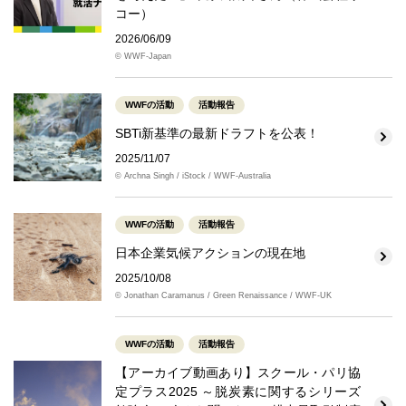
コー）
2026/06/09
© WWF-Japan
WWFの活動
活動報告
SBTi新基準の最新ドラフトを公表！
2025/11/07
© Archna Singh / iStock / WWF-Australia
WWFの活動
活動報告
日本企業気候アクションの現在地
2025/10/08
© Jonathan Caramanus / Green Renaissance / WWF-UK
WWFの活動
活動報告
【アーカイブ動画あり】スクール・パリ協
定プラス2025 ～脱炭素に関するシリーズ