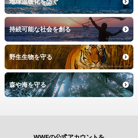
地球温暖化を防ぐ
© Elisabeth Kruger / WWF-US
持続可能な社会を創る
© Martin Harvey / WWF
野生生物を守る
© naturepl.com / Francois Savigny / WWF
森や海を守る
© Roger Leguen / WWF
WWFの公式アカウントを