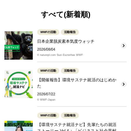
すべて(新着順)
WWFの活動
活動報告
日本企業脱炭素本気度ウォッチ
2026/08/04
© naturepl.com Suzi Eszterhas WWF
WWFの活動
活動報告
【開催報告】環境サステナ就活のはじめか
た
2026/07/22
© WWF-Japan
WWFの活動
活動報告
【環境サステナ就活ナビ】先輩たちの就活
ストーリー Vol.4：「ビジネスと社会貢献