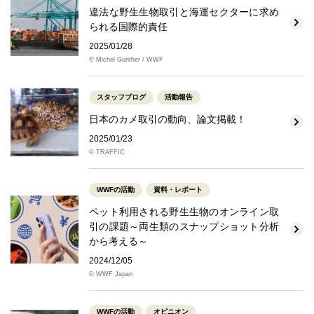
違法な野生生物取引と海運セクターに求め
られる国際的責任
2025/01/28
© Michel Gunther / WWF
スタッフブログ
活動報告
日本のカメ取引の動向、論文掲載！
2025/01/23
© TRAFFIC
WWFの活動
資料・レポート
ペット利用される野生生物のオンライン取
引の課題～両生類のスナップショット分析
から考える～
2024/12/05
© WWF Japan
WWFの活動
オピニオン