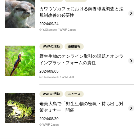
カワウソカフェにおける飼養環境調査と法
規制改善の必要性
2024/09/24
© Y.Okamoto / WWF-Japan
WWFの活動
基礎情報
野生生物のオンライン取引の課題とオンラ
インプラットフォームの責任
2024/09/05
© Shutterstock / WWF-UK
WWFの活動
ニュース
奄美大島で「野生生物の密猟・持ち出し対
策セミナー」開催
2024/08/30
© WWF Japan