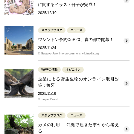
に関するイラスト冊子が完成！
2025/12/10
スタッフブログ
ニュース
ワシントン条約CoP20、青の都で開幕！
2025/11/24
© Gustavo Jeronimo on commons.wikimedia.org
WWFの活動
オピニオン
企業による野生生物のオンライン取引対
策：象牙
2025/11/19
© Jasper Doest
スタッフブログ
ニュース
カメの利用──沖縄で起きた事件から考え
る