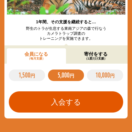
© Vladimir Filonov / WWF
1年間、その支援を継続すると…
野生のトラが生息する東南アジアの森で行なう
カメラトラップ調査の
トレーニングを実施できます。
会員になる
寄付をする
（毎月支援）
（1度だけ支援）
1,500
5,000
10,000
円
円
円