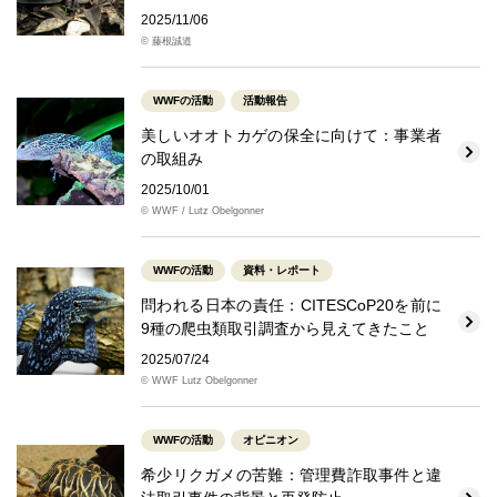
2025/11/06
© 藤根誠道
WWFの活動
活動報告
美しいオオトカゲの保全に向けて：事業者
の取組み
2025/10/01
© WWF / Lutz Obelgonner
WWFの活動
資料・レポート
問われる日本の責任：CITESCoP20を前に
9種の爬虫類取引調査から見えてきたこと
2025/07/24
© WWF Lutz Obelgonner
WWFの活動
オピニオン
希少リクガメの苦難：管理費詐取事件と違