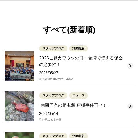
すべて(新着順)
スタッフブログ
活動報告
2026世界カワウソの日：台湾で伝える保全
の必要性！
2026/05/27
© Y.Okamoto/WWF-Japan
スタッフブログ
ニュース
“南西固有の爬虫類”密猟事件再び！！
2026/05/14
© 沖縄こどもの国
スタッフブログ
活動報告