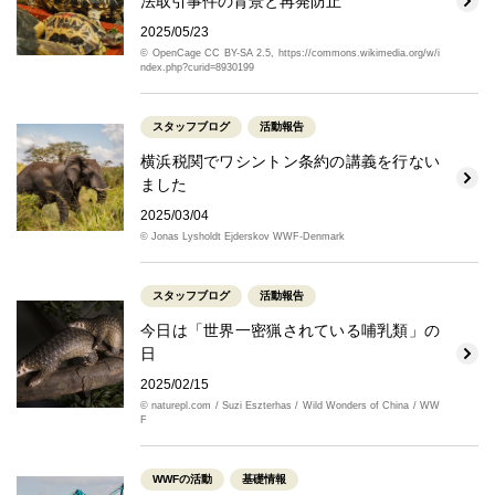
法取引事件の背景と再発防止
2025/05/23
© OpenCage CC BY-SA 2.5, https://commons.wikimedia.org/w/i
ndex.php?curid=8930199
スタッフブログ
活動報告
横浜税関でワシントン条約の講義を行ない
ました
2025/03/04
© Jonas Lysholdt Ejderskov WWF-Denmark
スタッフブログ
活動報告
今日は「世界一密猟されている哺乳類」の
日
2025/02/15
© naturepl.com / Suzi Eszterhas / Wild Wonders of China / WW
F
WWFの活動
基礎情報