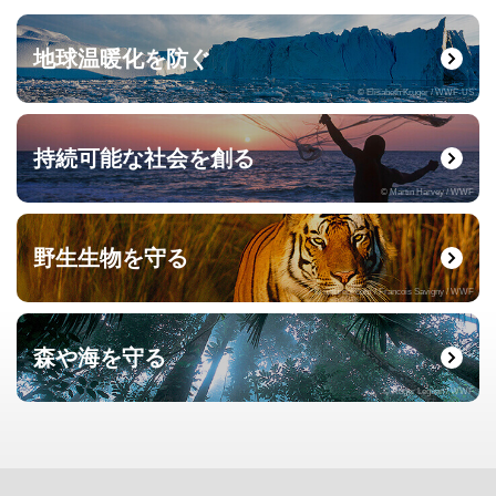
地球温暖化を防ぐ
© Elisabeth Kruger / WWF-US
持続可能な社会を創る
© Martin Harvey / WWF
野生生物を守る
© naturepl.com / Francois Savigny / WWF
森や海を守る
© Roger Leguen / WWF