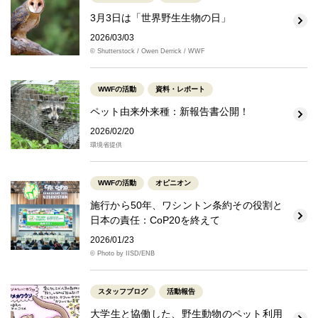
3月3日は「世界野生生物の日」
2026/03/03
© Shutterstock / Owen Derrick / WWF
WWFの活動
資料・レポート
ペット由来外来種：新報告書公開！
2026/02/20
環境省提供
WWFの活動
オピニオン
施行から50年、ワシントン条約その役割と
日本の責任：CoP20を終えて
2026/01/23
© Photo by IISD/ENB
スタッフブログ
活動報告
大学生と協働した、野生動物のペット利用