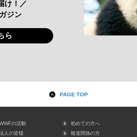
届け！／
マガジン
ちら
PAGE TOP
WWFの活動
初めての方へ
法人の皆様
報道関係の方