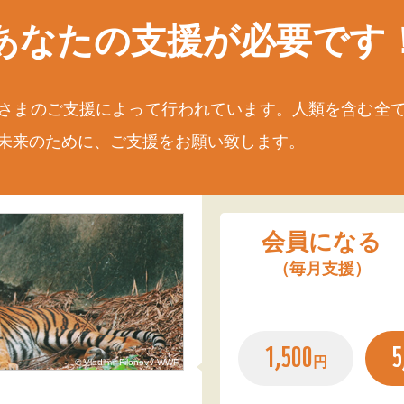
あなたの支援が
必要です
さまのご支援によって行われています。人類を含む全
未来のために、ご支援をお願い致します。
会員になる
（毎月支援）
1,500
5
円
© Vladimir Filonov / WWF