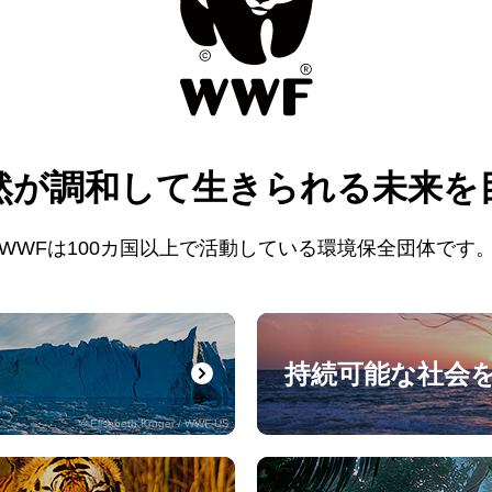
然が調和して
生きられる未来を
WWFは100カ国以上で活動している
環境保全団体です
持続可能な社会
© Elisabeth Kruger / WWF-US