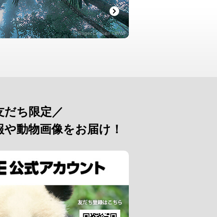
© Roger Leguen / WWF
友だち限定／
報や動物画像をお届け！