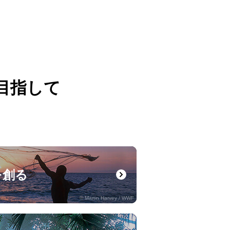
目指して
。
を創る
© Martin Harvey / WWF