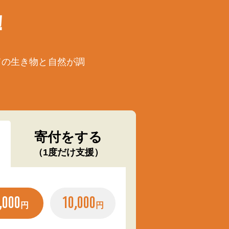
！
ての生き物と自然が調
寄付をする
（1度だけ支援）
,000
10,000
円
円