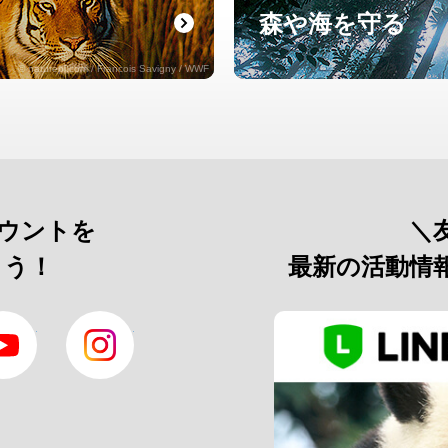
森や海を守る
© naturepl.com / Francois Savigny / WWF
カウントを
＼
よう！
最新の活動情
YouTube
Instagram