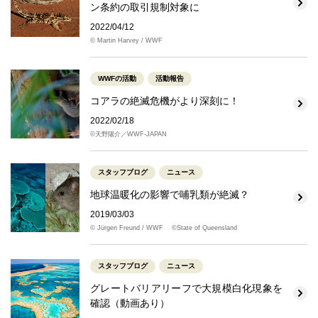
ン条約の取引規制対象に
2022/04/12
© Martin Harvey / WWF
WWFの活動
活動報告
コアラの絶滅危機がより深刻に！
2022/02/18
©天野陽介／WWF-JAPAN
スタッフブログ
ニュース
地球温暖化の影響で哺乳類が絶滅？
2019/03/03
© Jürgen Freund / WWF ©State of Queensland
スタッフブログ
ニュース
グレートバリアリーフで大規模白化現象を
確認（動画あり）