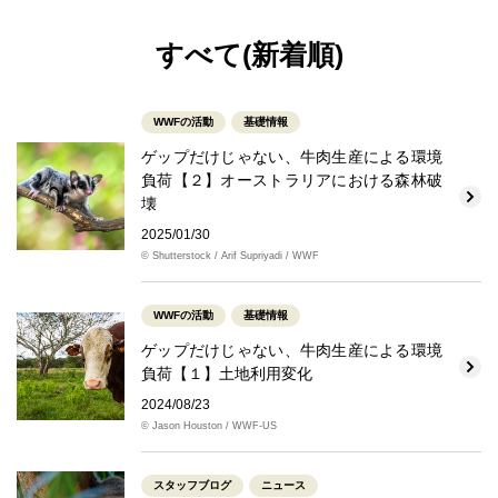
すべて(新着順)
WWFの活動
基礎情報
ゲップだけじゃない、牛肉生産による環境
負荷【２】オーストラリアにおける森林破
壊
2025/01/30
© Shutterstock / Arif Supriyadi / WWF
WWFの活動
基礎情報
ゲップだけじゃない、牛肉生産による環境
負荷【１】土地利用変化
2024/08/23
© Jason Houston / WWF-US
スタッフブログ
ニュース