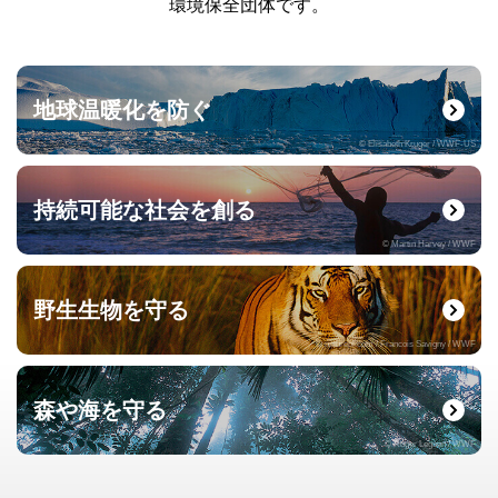
環境保全団体です。
地球温暖化を防ぐ
© Elisabeth Kruger / WWF-US
持続可能な社会を創る
© Martin Harvey / WWF
野生生物を守る
© naturepl.com / Francois Savigny / WWF
森や海を守る
© Roger Leguen / WWF