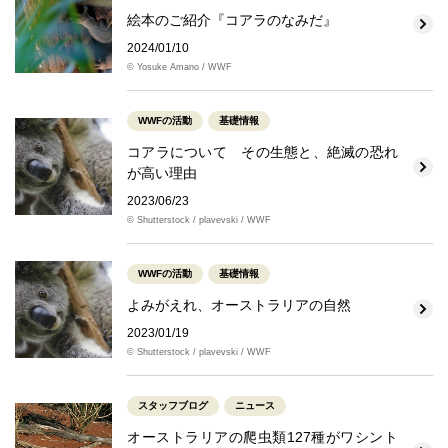
絵本のご紹介『コアラのなみだ』
2024/01/10
© Yosuke Amano / WWF
WWFの活動
基礎情報
コアラについて その生態と、絶滅の恐れ
が高い理由
2023/06/23
© Shutterstock / plavevski / WWF
WWFの活動
基礎情報
よみがえれ、オーストラリアの自然
2023/01/19
© Shutterstock / plavevski / WWF
スタッフブログ
ニュース
オーストラリアの爬虫類127種がワシント