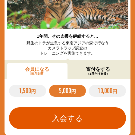
© Vladimir Filonov / WWF
1年間、その支援を継続すると…
野生のトラが生息する東南アジアの森で行なう
カメラトラップ調査の
トレーニングを実施できます。
会員になる
寄付をする
（毎月支援）
（1度だけ支援）
1,500
5,000
10,000
円
円
円