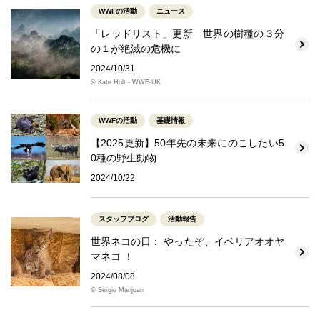
WWFの活動
ニュース
「レッドリスト」更新 世界の樹種の３分
の１が絶滅の危機に
2024/10/31
© Kate Holt - WWF-UK
WWFの活動
基礎情報
【2025更新】50年先の未来にのこしたい5
0種の野生動物
2024/10/22
スタッフブログ
活動報告
世界ネコの日： やったぞ、イベリアオオヤ
マネコ ！
2024/08/08
© Sergio Marijuan