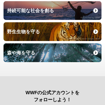
持続可能な社会を創る
© Martin Harvey / WWF
野生生物を守る
© naturepl.com / Francois Savigny / WWF
森や海を守る
© Roger Leguen / WWF
WWFの公式アカウントを
フォローしよう！