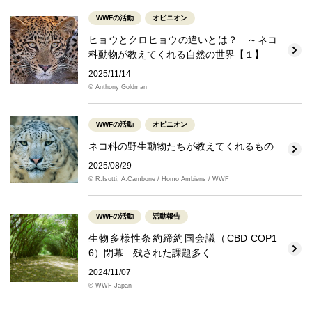
WWFの活動
オピニオン
ヒョウとクロヒョウの違いとは？ ～ネコ
科動物が教えてくれる自然の世界【１】
2025/11/14
© Anthony Goldman
WWFの活動
オピニオン
ネコ科の野生動物たちが教えてくれるもの
2025/08/29
© R.Isotti, A.Cambone / Homo Ambiens / WWF
WWFの活動
活動報告
生物多様性条約締約国会議（CBD COP1
6）閉幕 残された課題多く
2024/11/07
© WWF Japan