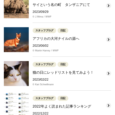
サイという名の町 タンザニアにて
2023/09/29
© J.Mima / WWF
スタッフブログ
日記
アフリカの大河ナイルの源へ
2023/06/02
© Martin Harvey / WWF
スタッフブログ
日記
猫の日にレッドリストを見てみよう！
2023/02/22
© Kari Schnellmann
スタッフブログ
日記
2022年よく読まれた記事ランキング
2022/12/22