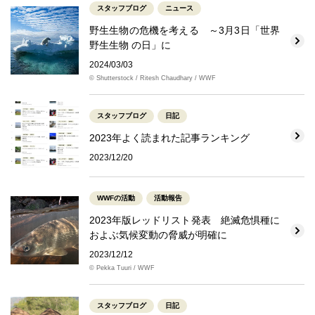
スタッフブログ
ニュース
野生生物の危機を考える ～3月3日「世界
野生生物 の日」に
2024/03/03
© Shutterstock / Ritesh Chaudhary / WWF
スタッフブログ
日記
2023年よく読まれた記事ランキング
2023/12/20
WWFの活動
活動報告
2023年版レッドリスト発表 絶滅危惧種に
およぶ気候変動の脅威が明確に
2023/12/12
© Pekka Tuuri / WWF
スタッフブログ
日記