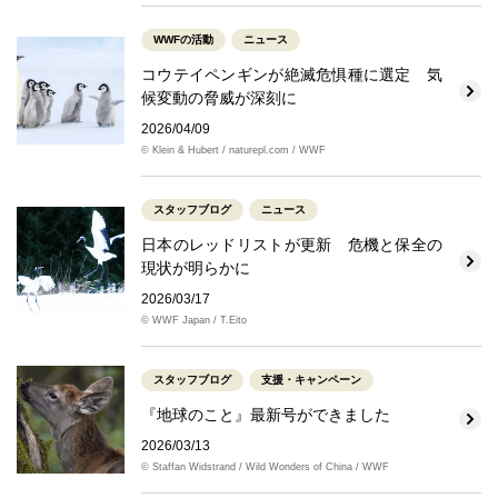
WWFの活動
ニュース
コウテイペンギンが絶滅危惧種に選定 気
候変動の脅威が深刻に
2026/04/09
© Klein & Hubert / naturepl.com / WWF
スタッフブログ
ニュース
日本のレッドリストが更新 危機と保全の
現状が明らかに
2026/03/17
© WWF Japan / T.Eito
スタッフブログ
支援・キャンペーン
『地球のこと』最新号ができました
2026/03/13
© Staffan Widstrand / Wild Wonders of China / WWF