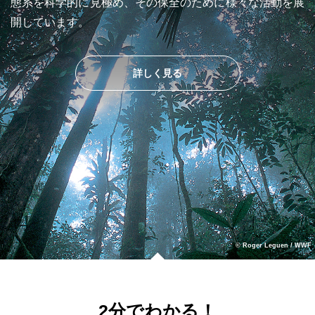
態系を科学的に見極め、その保全のために様々な活動を展
開しています。
詳しく見る
© Roger Leguen / WWF
2分でわかる！