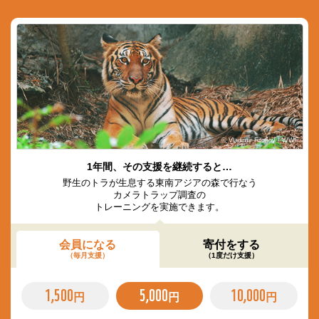
© Vladimir Filonov / WWF
1年間、その支援を継続すると…
野生のトラが生息する東南アジアの森で行なう
カメラトラップ調査の
トレーニングを実施できます。
会員になる
寄付をする
（毎月支援）
（1度だけ支援）
1,500
5,000
10,000
円
円
円