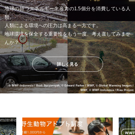
地球の持つエネルギー生産力の1.5個分を消費している人
類。
人類による環境への圧力は高まる一方です。
地球環境を保全する重要性をもう一度、考え直してみませ
んか？
詳しく見る
© WWF-Indonesia / Budi Suryansyah, © Edward Parker / WWF, © Global Warming Images /
WWF, © WWF-Indonesia / Riau Project