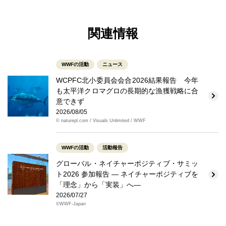
関連情報
WWFの活動
ニュース
WCPFC北小委員会会合2026結果報告 今年
も太平洋クロマグロの長期的な漁獲戦略に合
意できず
2026/08/05
© naturepl.com / Visuals Unlimited / WWF
WWFの活動
活動報告
グローバル・ネイチャーポジティブ・サミッ
ト2026 参加報告 ― ネイチャーポジティブを
「理念」から「実装」へ―
2026/07/27
©WWF-Japan