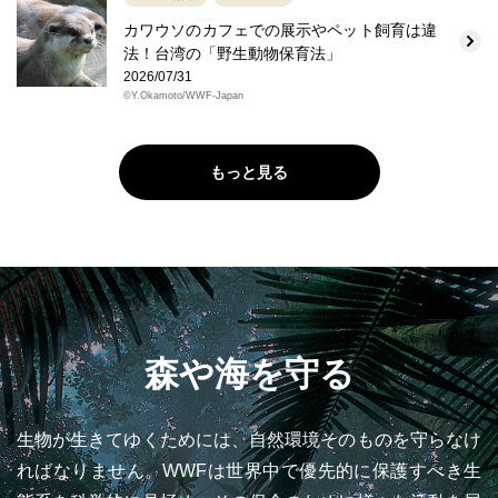
カワウソのカフェでの展示やペット飼育は違
法！台湾の「野生動物保育法」
2026/07/31
©Y.Okamoto/WWF-Japan
もっと見る
森や海を守る
生物が生きてゆくためには、自然環境そのものを守らなけ
ればなりません。WWFは世界中で優先的に保護すべき生