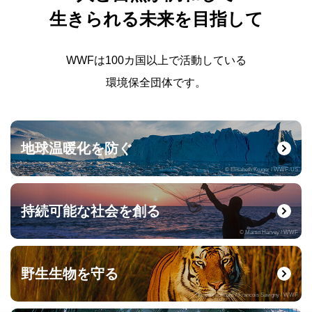
生きられる未来を目指して
WWFは100カ国以上で活動している
環境保全団体です。
地球温暖化を防ぐ
© Elisabeth Kruger / WWF-US
持続可能な社会を創る
© Martin Harvey / WWF
野生生物を守る
© naturepl.com / Francois Savigny / WWF