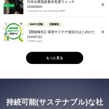
日本企業脱炭素本気度ウォッチ
2026/08/04
© naturepl.com Suzi Eszterhas WWF
WWFの活動
活動報告
【開催報告】環境サステナ就活のはじめかた
2026/07/22
© WWF-Japan
もっと見る
持続可能(サステナブル)な社