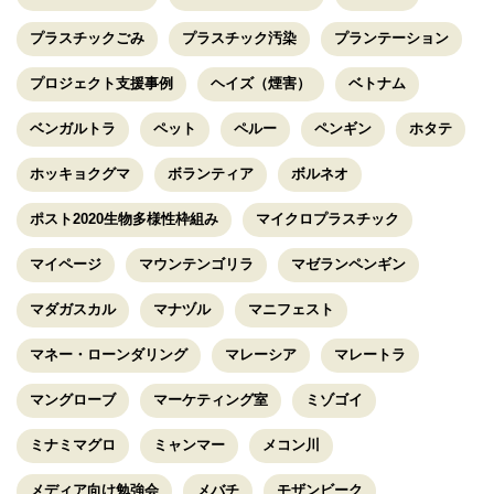
プラスチックごみ
プラスチック汚染
プランテーション
プロジェクト支援事例
ヘイズ（煙害）
ベトナム
ベンガルトラ
ペット
ペルー
ペンギン
ホタテ
ホッキョクグマ
ボランティア
ボルネオ
ポスト2020生物多様性枠組み
マイクロプラスチック
マイページ
マウンテンゴリラ
マゼランペンギン
マダガスカル
マナヅル
マニフェスト
マネー・ローンダリング
マレーシア
マレートラ
マングローブ
マーケティング室
ミゾゴイ
ミナミマグロ
ミャンマー
メコン川
メディア向け勉強会
メバチ
モザンビーク