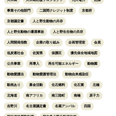
事業その他部門
二国間クレジット制度
京都府
京都議定書
人と野生動物の共存
人と野生動物の遭遇事故
人と野生生物の共存
人間開発指数
企業の取り組み
企画管理室
会員
低炭素社会
佐賀県
保護区
優先保全地域地図
公共事業
再導入
再生可能エネルギー
動物園
動物愛護法
動物愛護管理法
動物由来感染症
動画あり
募金活動
化石燃料
化石賞
北極
北海道
南アフリカ
南三陸町
南極
原子力
吉野川
名古屋議定書
名蔵アンパル
四国