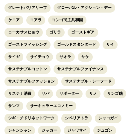
グレートバリアリーフ
グローバル・アクション・デー
ケニア
コアラ
コンゴ民主共和国
コーカサスヒョウ
ゴリラ
ゴーストギア
ゴーストフィッシング
ゴールドスタンダード
サイ
サイガ
サイチョウ
サオラ
サケ
サステナブルコットン
サステナブルファイナンス
サステナブルファッション
サステナブル・シーフード
サステナ消費
サバ
サポーター
サメ
サンゴ礁
サンマ
サーキュラーエコノミー
シギ・チドリネットワーク
シベリアトラ
シャコガイ
シャンシャン
ジャガー
ジャワサイ
ジュゴン