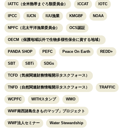
IATTC（全米熱帯まぐろ類委員会）
ICCAT
IOTC
IPCC
IUCN
IUU漁業
KMGBF
NOAA
NPFC（北太平洋漁業委員会）
OCS認証
OECM（保護地域以外で生物多様性保全に資する地域）
PANDA SHOP
PEFC
Peace On Earth
REDD+
SBT
SBTi
SDGs
TCFD（気候関連財務情報開示タスクフォース）
TNFD（自然関連財務情報開示タスクフォース）
TRAFFIC
WCPFC
WITHスタンプ
WMO
WWF南西諸島生きものマップ」プロジェクト
WWF法人セミナー
Water Stewardship