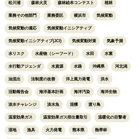
松川浦
森林火災
森林絵本コンテスト
植林
業務その他部門
業務委託
横浜市
気候変動
気候変動の適応
気候変動イニシアティブ
気候変動イニシアティブ(JCI)
気候変動対策
気象予測
水リスク
水産物（シーフード）
水田
水素
水行動アジェンダ
水資源
水路
沖縄県
河北潟
油流出
法制度の改善
洋上風力発電
洪水
活動報告会
海洋基本計画
海洋汚染
海洋生物
淡水チャレンジ
淡水魚
混獲
渡り鳥
温室効果ガス
温室効果ガス排出量取引
温暖化の目撃者
湿地
漁具
火力発電
熊本県
熱帯林