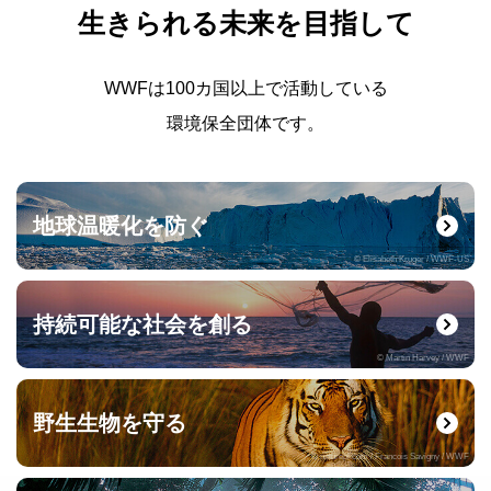
生きられる未来を目指して
WWFは100カ国以上で活動している
環境保全団体です。
地球温暖化を防ぐ
© Elisabeth Kruger / WWF-US
持続可能な社会を創る
© Martin Harvey / WWF
野生生物を守る
© naturepl.com / Francois Savigny / WWF