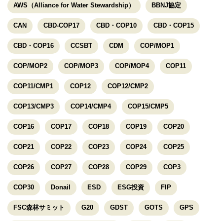
AWS（Alliance for Water Stewardship）
BBNJ協定
CAN
CBD-COP17
CBD・COP10
CBD・COP15
CBD・COP16
CCSBT
CDM
COP/MOP1
COP/MOP2
COP/MOP3
COP/MOP4
COP11
COP11/CMP1
COP12
COP12/CMP2
COP13/CMP3
COP14/CMP4
COP15/CMP5
COP16
COP17
COP18
COP19
COP20
COP21
COP22
COP23
COP24
COP25
COP26
COP27
COP28
COP29
COP3
COP30
Donail
ESD
ESG投資
FIP
FSC森林サミット
G20
GDST
GOTS
GPS