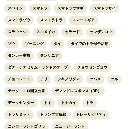
スペイン
スマトラ
スマトラウサギ
スマトラサイ
スマトラゾウ
スマトラトラ
スマートギア
スラウェシ
スルメイカ
セラード
センザンコウ
ゾウ
ゾーニング
タイ
タイでのトラ保全活動
タンカー事故
タンザニア
ダナ・テナセリム・ランドスケープ
チョウセンゴヨウ
チョコレート
チリ
ツキノワグマ
ツバメ
ツル
テッソ・ニロ国立公園
デマンドレスポンス（DR）
データセンター
トキ
トナカイ
トラ
トラサミット
トランプ大統領
トレーサビリティ
ニシローランドゴリラ
ニュージーランド