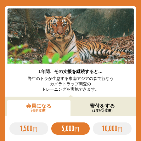
© Vladimir Filonov / WWF
1年間、その支援を継続すると…
野生のトラが生息する東南アジアの森で行なう
カメラトラップ調査の
トレーニングを実施できます。
会員になる
寄付をする
（毎月支援）
（1度だけ支援）
1,500
5,000
10,000
円
円
円