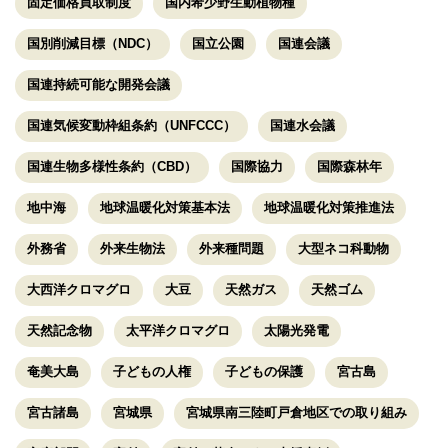
固定価格買取制度
国内希少野生動植物種
国別削減目標（NDC）
国立公園
国連会議
国連持続可能な開発会議
国連気候変動枠組条約（UNFCCC）
国連水会議
国連生物多様性条約（CBD）
国際協力
国際森林年
地中海
地球温暖化対策基本法
地球温暖化対策推進法
外務省
外来生物法
外来種問題
大型ネコ科動物
大西洋クロマグロ
大豆
天然ガス
天然ゴム
天然記念物
太平洋クロマグロ
太陽光発電
奄美大島
子どもの人権
子どもの保護
宮古島
宮古諸島
宮城県
宮城県南三陸町戸倉地区での取り組み