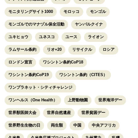
モニタリングサイト1000
モロッコ
モンゴル
モンゴルでのマナヅル保全活動
ヤンバルクイナ
ユキヒョウ
ユネスコ
ユース
ライオン
ラムサール条約
リオ+20
リサイクル
ロシア
ロンドン宣言
ワシントン条約CoP18
ワシントン条約CoP19
ワシントン条約（CITES）
ワンプラネット・シティチャレンジ
ワンヘルス（One Health）
上野動物園
世界海洋デー
世界獣医師大会
世界自然遺産
世界貧困デー
世界野生生物の日
両生類
中国
中央アフリカ
久米島
久米島応援プロジェクト
九州電力
乱獲