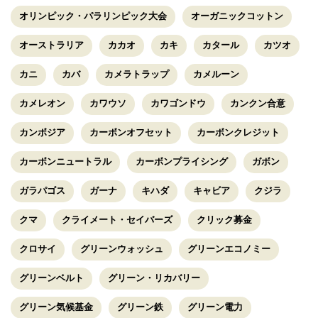
オリンピック・パラリンピック大会
オーガニックコットン
オーストラリア
カカオ
カキ
カタール
カツオ
カニ
カバ
カメラトラップ
カメルーン
カメレオン
カワウソ
カワゴンドウ
カンクン合意
カンボジア
カーボンオフセット
カーボンクレジット
カーボンニュートラル
カーボンプライシング
ガボン
ガラパゴス
ガーナ
キハダ
キャビア
クジラ
クマ
クライメート・セイバーズ
クリック募金
クロサイ
グリーンウォッシュ
グリーンエコノミー
グリーンベルト
グリーン・リカバリー
グリーン気候基金
グリーン鉄
グリーン電力