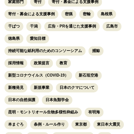
家庭部門
寄付
寄付・募金による支援事例
寄付・募金による支援事例
密猟
密輸
島根県
干ばつ
干潟
広告・PRを通じた支援事例
広島市
徳島県
愛知目標
持続可能な紙利用のためのコンソーシアム
捕鯨
採用情報
政策提言
教育
新型コロナウイルス（COVID-19）
新石垣空港
新種発見
新規事業
日本のクマについて
日本の自然保護
日本魚類学会
昆明・モントリオール生物多様性枠組み
有明海
本まぐろ
条例・ルール作り
東京都
東日本大震災