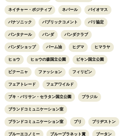
ネイチャー・ポジティブ
ネパール
バイオマス
パナソニック
パブリックコメント
パリ協定
パンタナール
パンダ
パンダクラブ
パンダショップ
パーム油
ヒグマ
ヒマラヤ
ヒョウ
ヒョウの森国立公園
ビキン国立公園
ビクーニャ
ファッション
フィリピン
フェアトレード
フェアワイルド
ブキ・バリサン・セラタン国立公園
ブラジル
ブランドコミュニケーション室
ブランドコミュニケーション室
ブリ
ブリヂストン
ブルーエコノミー
ブループラネット賞
ブータン