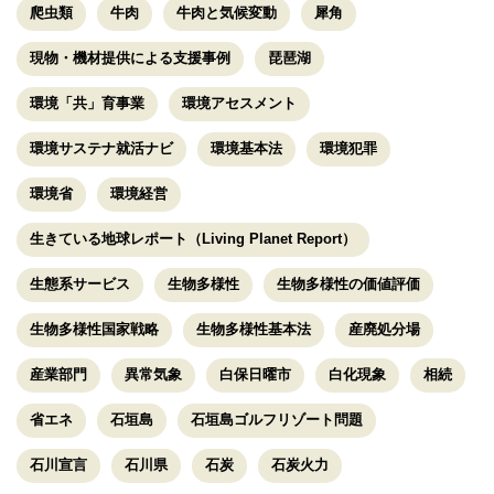
爬虫類
牛肉
牛肉と気候変動
犀角
現物・機材提供による支援事例
琵琶湖
環境「共」育事業
環境アセスメント
環境サステナ就活ナビ
環境基本法
環境犯罪
環境省
環境経営
生きている地球レポート（Living Planet Report）
生態系サービス
生物多様性
生物多様性の価値評価
生物多様性国家戦略
生物多様性基本法
産廃処分場
産業部門
異常気象
白保日曜市
白化現象
相続
省エネ
石垣島
石垣島ゴルフリゾート問題
石川宣言
石川県
石炭
石炭火力