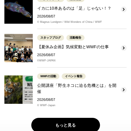
イカに10本あるのは「足」じゃない！？
2026/08/07
© Magnus Lundgren / Wild Wonders of China / WWF
スタッフブログ
活動報告
【夏休み企画】気候変動とWWFの仕事
2026/08/07
©WWF-JAPAN
WWFの活動
イベント報告
公開講座「野生ネコに迫る危機とは」を開
催
2026/08/07
© WWF-Japan
もっと見る