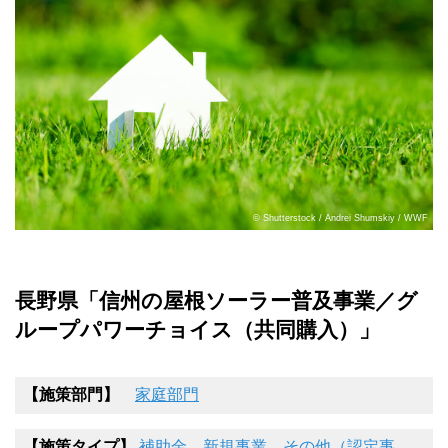
© Shutterstock / Andrei Shumskiy / WWF
長野県「信州の屋根ソーラー普及事業／グ
ループパワーチョイス（共同購入）」
【施策部門】
家庭部門
【施策タイプ】
補助金
、
新規事業
、
その他（認定事