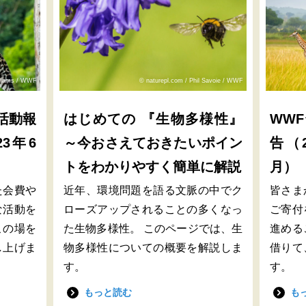
lliams / WWF
© naturepl.com / Phil Savoie / WWF
活動報
はじめての 『生物多様性』
WW
23年6
～今おさえておきたいポイン
告（2
トをわかりやすく簡単に解説
月）
た会費や
近年、環境問題を語る文脈の中でク
皆さま
な活動を
ローズアップされることの多くなっ
ご寄付
この場を
た生物多様性。 このページでは、生
進める
し上げま
物多様性についての概要を解説しま
借りて
す。
す。
もっと読む
も