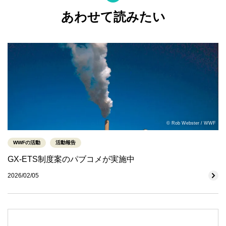
あわせて読みたい
© Rob Webster / WWF
WWFの活動
活動報告
GX-ETS制度案のパブコメが実施中
2026/02/05