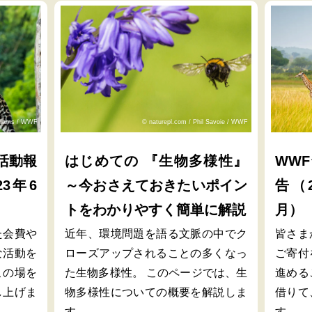
lliams / WWF
© naturepl.com / Phil Savoie / WWF
活動報
はじめての 『生物多様性』
WW
23年6
～今おさえておきたいポイン
告（2
トをわかりやすく簡単に解説
月）
た会費や
近年、環境問題を語る文脈の中でク
皆さま
な活動を
ローズアップされることの多くなっ
ご寄付
この場を
た生物多様性。 このページでは、生
進める
し上げま
物多様性についての概要を解説しま
借りて
す。
す。