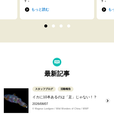
もっと読む
も
最新記事
スタッフブログ
活動報告
イカに10本あるのは「足」じゃない！？
2026/08/07
© Magnus Lundgren / Wild Wonders of China / WWF