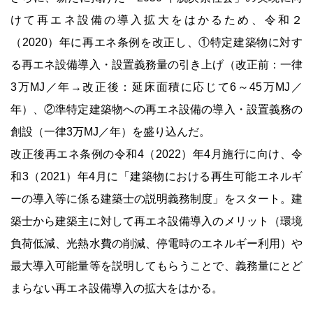
けて再エネ設備の導入拡大をはかるため、令和２
（2020）年に再エネ条例を改正し、①特定建築物に対す
る再エネ設備導入・設置義務量の引き上げ（改正前：一律
3万MJ／年→改正後：延床面積に応じて6～45万MJ／
年）、②準特定建築物への再エネ設備の導入・設置義務の
創設（一律3万MJ／年）を盛り込んだ。
改正後再エネ条例の令和4（2022）年4月施行に向け、令
和3（2021）年4月に「建築物における再生可能エネルギ
ーの導入等に係る建築士の説明義務制度」をスタート。建
築士から建築主に対して再エネ設備導入のメリット（環境
負荷低減、光熱水費の削減、停電時のエネルギー利用）や
最大導入可能量等を説明してもらうことで、義務量にとど
まらない再エネ設備導入の拡大をはかる。