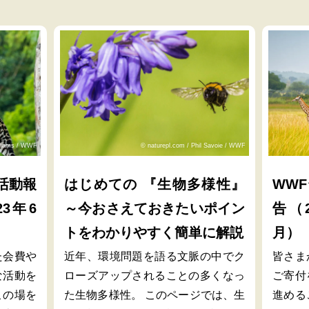
lliams / WWF
© naturepl.com / Phil Savoie / WWF
活動報
はじめての 『生物多様性』
WW
23年6
～今おさえておきたいポイン
告（2
トをわかりやすく簡単に解説
月）
た会費や
近年、環境問題を語る文脈の中でク
皆さま
な活動を
ローズアップされることの多くなっ
ご寄付
この場を
た生物多様性。 このページでは、生
進める