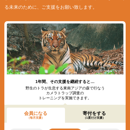
る未来のために、ご支援をお願い致します。
© Vladimir Filonov / WWF
1年間、その支援を継続すると…
野生のトラが生息する東南アジアの森で行なう
カメラトラップ調査の
トレーニングを実施できます。
会員になる
寄付をする
（毎月支援）
（1度だけ支援）