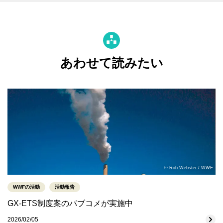
あわせて読みたい
© Rob Webster / WWF
WWFの活動
活動報告
GX-ETS制度案のパブコメが実施中
2026/02/05