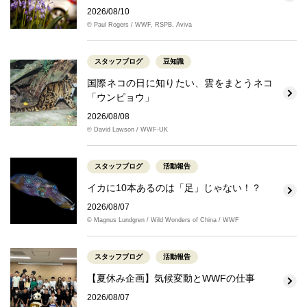
2026/08/10
© Paul Rogers / WWF, RSPB, Aviva
スタッフブログ
豆知識
国際ネコの日に知りたい、雲をまとうネコ
「ウンピョウ」
2026/08/08
© David Lawson / WWF-UK
スタッフブログ
活動報告
イカに10本あるのは「足」じゃない！？
2026/08/07
© Magnus Lundgren / Wild Wonders of China / WWF
スタッフブログ
活動報告
【夏休み企画】気候変動とWWFの仕事
2026/08/07