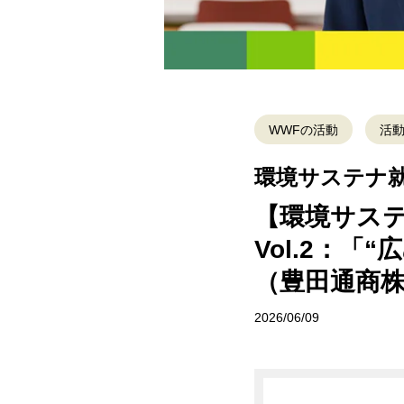
WWFの活動
活
環境サステナ
【環境サス
Vol.2：
（豊田通商
2026/06/09