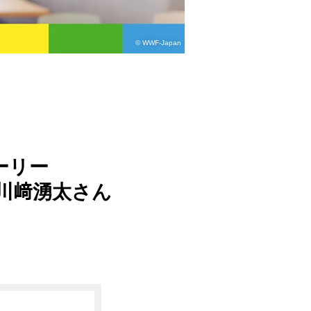
© WWF-Japan
ーリー
」川﨑湧太さん