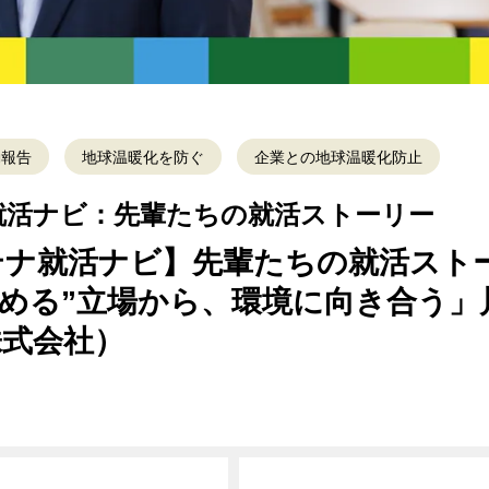
動報告
地球温暖化を防ぐ
企業との地球温暖化防止
就活ナビ：先輩たちの就活ストーリー
テナ就活ナビ】先輩たちの就活スト
「“広める”立場から、環境に向き合う
株式会社）