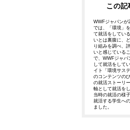
この記
WWFジャパンが
では、「環境」
て就活をしている
いとは裏腹に、
り組みを調べ、
いと感じている
で、WWFジャパ
して就活をしてい
イト「環境サス
のコンテンツの
の就活ストーリ
軸として就活を
当時の就活の様
就活する学生へ
ました。