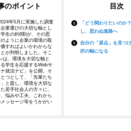
事のポイント
目次
2024年5月に実施した調査
「どう関わりたいのか
を企業選びの大切な軸とし
し、思わぬ進路へ
学生の約8割が、その思
どのように企業の環境の取
自分の「原点」を見つ
評価すればよいかわからな
択の軸になる
ことが判明しました。そこ
ンは、環境を大切な軸と
る学生を応援するWebサ
テナ就活ナビ」を公開。そ
ひとつとして、「先輩たち
ー」と題し、環境を大切な
した若手社会人の方々に、
子、悩みや工夫、これから
のメッセージ等をうかがい