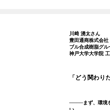
川﨑 湧太さん
豊田通商株式会社
ブル合成樹脂グルー
神戸大学大学院 工
「どう関わり
────まず、環
い。