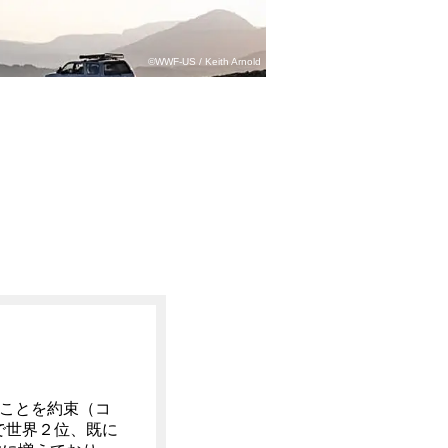
©WWF-US / Keith Arnold
ることを約束（コ
で世界２位、既に