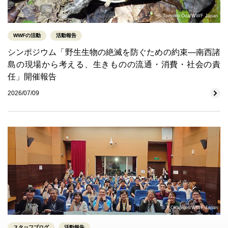
© Tomoko Oda/WWF Japan
WWFの活動
活動報告
シンポジウム「野生生物の絶滅を防ぐための約束―南西諸
島の現場から考える、生きものの流通・消費・社会の責
任」開催報告
2026/07/09
© Y.Okamoto/WWF-Japan
スタッフブログ
活動報告