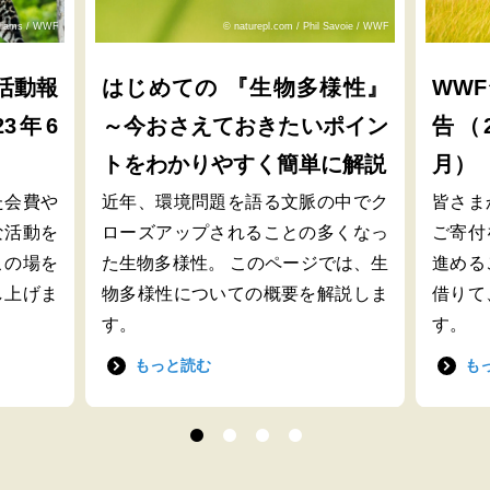
lliams / WWF
© naturepl.com / Phil Savoie / WWF
活動報
はじめての 『生物多様性』
WW
23年6
～今おさえておきたいポイン
告（2
トをわかりやすく簡単に解説
月）
た会費や
近年、環境問題を語る文脈の中でク
皆さま
な活動を
ローズアップされることの多くなっ
ご寄付
この場を
た生物多様性。 このページでは、生
進める
し上げま
物多様性についての概要を解説しま
借りて
す。
す。
もっと読む
も