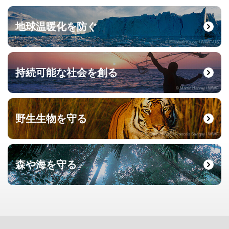
地球温暖化を防ぐ
© Elisabeth Kruger / WWF-US
持続可能な社会を創る
© Martin Harvey / WWF
野生生物を守る
© naturepl.com / Francois Savigny / WWF
森や海を守る
© Roger Leguen / WWF