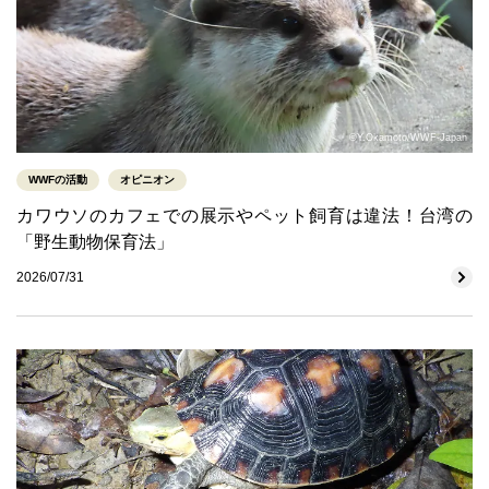
©Y.Okamoto/WWF-Japan
WWFの活動
オピニオン
カワウソのカフェでの展示やペット飼育は違法！台湾の
「野生動物保育法」
2026/07/31