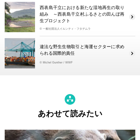
西表島干立における新たな湿地再生の取り
組み ～西表島干立村ふるさとの田んぼ再
生プロジェクト
© 一般社団法人イルンティ・フタデムラ
違法な野生生物取引と海運セクターに求め
られる国際的責任
© Michel Gunther / WWF
あわせて読みたい