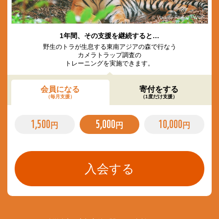
© Vladimir Filonov / WWF
1年間、その支援を継続すると…
野生のトラが生息する東南アジアの森で行なう
カメラトラップ調査の
トレーニングを実施できます。
会員になる
寄付をする
（毎月支援）
（1度だけ支援）
1,500
5,000
10,000
円
円
円