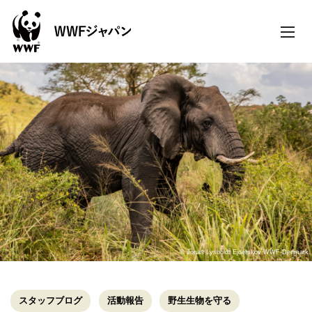
toggle
naviga
© Jonas Lysholdt Ejderskov WWF-Denmark
スタッフブログ
活動報告
野生生物を守る