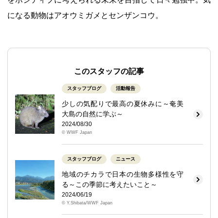
になる動物はアオウミガメとセンザンコウ。
このスタッフの記事
スタッフブログ
活動報告
少しの気配りで最高の夏休みに～奄美
大島の自然に学ぶ～
2024/08/30
© WWF Japan
スタッフブログ
ニュース
地域のチカラで日本の生物多様性を守
る～この季節に考えたいこと～
2024/06/19
© Y.Shibata/WWF Japan