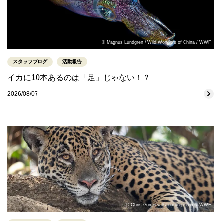
© Magnus Lundgren / Wild Wonders of China / WWF
スタッフブログ
活動報告
イカに10本あるのは「足」じゃない！？
2026/08/07
© Chris Gomersall / naturepl.com / WWF