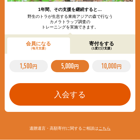
1年間、その支援を継続すると…
野生のトラが生息する東南アジアの森で行なう
カメラトラップ調査の
トレーニングを実施できます。
会員になる
寄付をする
（毎月支援）
（1度だけ支援）
1,500
5,000
10,000
円
円
円
遺贈遺言・高額寄付に関するご相談は
こちら