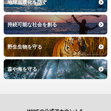
地球温暖化を防ぐ
© Elisabeth Kruger / WWF-US
持続可能な社会を創る
© Martin Harvey / WWF
野生生物を守る
© naturepl.com / Francois Savigny / WWF
森や海を守る
© Roger Leguen / WWF