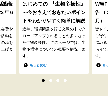
活動報
はじめての 『生物多様性』
WW
23年6
～今おさえておきたいポイン
告（2
トをわかりやすく簡単に解説
月）
た会費や
近年、環境問題を語る文脈の中でク
皆さま
な活動を
ローズアップされることの多くなっ
ご寄付
この場を
た生物多様性。 このページでは、生
進める
し上げま
物多様性についての概要を解説しま
借りて
す。
す。
もっと読む
も