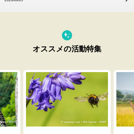
オススメの活動特集
lliams / WWF
© naturepl.com / Phil Savoie / WWF