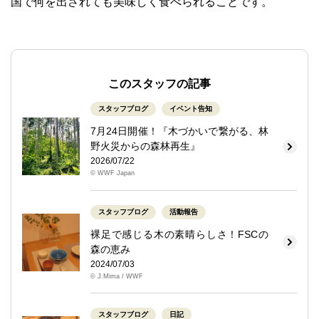
国で何を出されても美味しく食べられることです。
このスタッフの記事
スタッフブログ
イベント告知
7月24日開催！『木づかいで繋がる、林
野火災からの森林再生』
2026/07/22
© WWF Japan
スタッフブログ
活動報告
裸足で感じる木の素晴らしさ！FSCの
森の恵み
2024/07/03
© J.Mima / WWF
スタッフブログ
日記