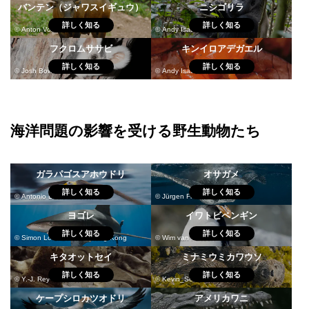
バンテン（ジャワスイギュウ）
ニシゴリラ
詳しく知る
詳しく知る
© Anton Vorauer / WWF
© Andy Isaacson / WWF-US
フクロムササビ
キンイロアデガエル
詳しく知る
詳しく知る
© Josh Bowell
© Andy Isaacson / WWF-US
海洋問題の影響を受ける野生動物たち
ガラパゴスアホウドリ
オサガメ
詳しく知る
詳しく知る
© Antonio Busiello / WWF-US
© Jürgen Freund / WWF
ヨゴレ
イワトビペンギン
詳しく知る
詳しく知る
© Simon Lorenz / WWF-Hong Kong
© Wim van Passel / WWF
キタオットセイ
ミナミウミカワウソ
詳しく知る
詳しく知る
© Y.-J. Rey-Millet / WWF
© Kevin_Schafer
ケープシロカツオドリ
アメリカワニ