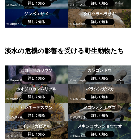
詳しく知る
詳しく知る
© Martin Harvey / WWF
© Fritz Pölking / WWF
ジンベエザメ
クロツラヘラサギ
詳しく知る
詳しく知る
© Jürgen Freund / WWF
© S.Maekawa
淡水の危機の影響を受ける野生動物たち
ビロードカワウソ
カワゴンドウ
詳しく知る
詳しく知る
© Mikaail Kavanagh / WWF
© naturepl.com / Roland Seitre / WWF
ホオジロカンムリヅル
バラシンガジカ
詳しく知る
詳しく知る
© Martin Harvey / WWF
© Ola Jennersten
ピレネーデスマン
メコンオオナマズ
詳しく知る
詳しく知る
© WWF / Helmut Diller
© WWF / Suthep Kritsanavarin
インドガビアル
メキシコサンショウウオ
詳しく知る
詳しく知る
© David Lawson / WWF-UK
© Chris Martin Bahr / WWF