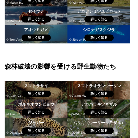
詳しく知る
詳しく知る
© Martin Harvey / WWF
© Wim van Passel / WWF
セイウチ
アカアシミツユビカモメ
詳しく知る
詳しく知る
© Martin Harvey / WWF
© Tom Arnbom / WWF-Sweden
アオウミガメ
シロナガスクジラ
詳しく知る
詳しく知る
© Tom Arnbom / WWF-Sweden
© Jürgen Freund / WWF
森林破壊の影響を受ける野生動物たち
スマトラサイ
スマトラオランウータン
詳しく知る
詳しく知る
© Alain Compost / WWF
© Adam Mallon
ボルネオウンピョウ
アカハラキツネザル
詳しく知る
詳しく知る
© Alain Compost / WWF
© WWF / Martina Lippuner
ジャガー
ムリキ（ウーリークモザル）
詳しく知る
詳しく知る
© David Lawson / WWF-UK
© WWF-Brazil / Adriano Gambarini