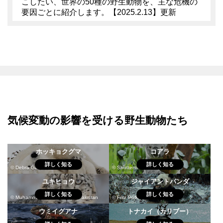
こしたい、世界の50種の野生動物を、主な危機の
要因ごとに紹介します。【2025.2.13】更新
気候変動の影響を受ける野生動物たち
ホッキョクグマ
コアラ
詳しく知る
詳しく知る
© Debra Garside
© Shutterstock / rickyd / WWF
ユキヒョウ
ジャイアントパンダ
詳しく知る
詳しく知る
© Muhammad Osama / WWF-Pakistan
© Fritz Pölking / WWF
ウミイグアナ
トナカイ（カリブー）