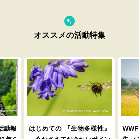
オススメの活動特集
lliams / WWF
© naturepl.com / Phil Savoie / WWF
活動報
はじめての 『生物多様性』
WW