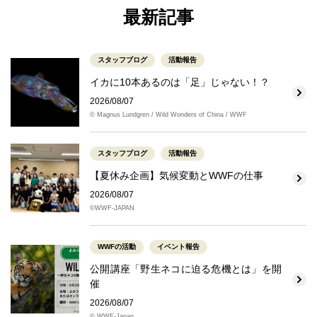
最新記事
スタッフブログ
活動報告
イカに10本あるのは「足」じゃない！？
2026/08/07
© Magnus Lundgren / Wild Wonders of China / WWF
スタッフブログ
活動報告
【夏休み企画】気候変動とWWFの仕事
2026/08/07
©WWF-JAPAN
WWFの活動
イベント報告
公開講座「野生ネコに迫る危機とは」を開
催
2026/08/07
© WWF-Japan