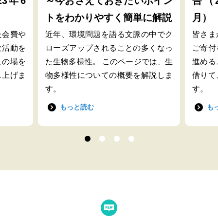
23年6
～今おさえておきたいポイン
告（2
トをわかりやすく簡単に解説
月）
た会費や
近年、環境問題を語る文脈の中でク
皆さま
な活動を
ローズアップされることの多くなっ
ご寄付
この場を
た生物多様性。 このページでは、生
進める
し上げま
物多様性についての概要を解説しま
借りて
す。
す。
もっと読む
も