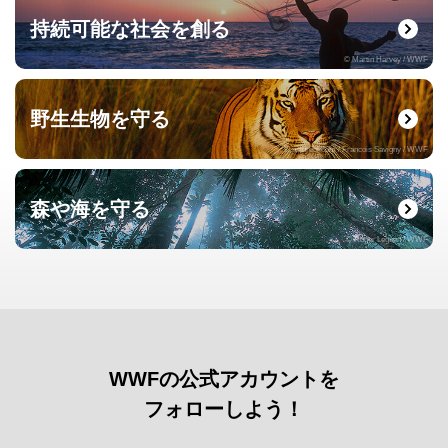
持続可能な社会を創る
© Martin Harvey / WWF
野生生物を守る
© naturepl.com / Francois Savigny / WWF
森や海を守る
© Roger Leguen / WWF
WWFの公式アカウントを
フォローしよう！