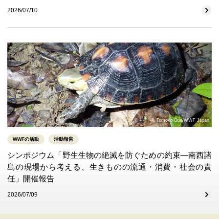
2026/07/10
© Tomoko Oda/WWF Japan
WWFの活動
活動報告
シンポジウム「野生生物の絶滅を防ぐための約束―南西諸
島の現場から考える、生きものの流通・消費・社会の責
任」開催報告
2026/07/09