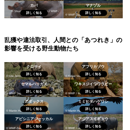
カバ
マナヅル
© Shutterstock / Jens Goos / WWF-
詳しく知る
詳しく知る
Sweden
© WWF Japan
乱獲や違法取引、人間との「あつれき」の
影響を受ける野生動物たち
クロサイ
アフリカゾウ
詳しく知る
詳しく知る
© Ola Jennersten / WWF-Sweden
© Kinjal Vasavada
セマルハコガメ
ワキスジイワワラビー
詳しく知る
詳しく知る
© WWF Japan
© WWF / Martina Lippuner
アダックス
ミミヒダハゲワシ
詳しく知る
詳しく知る
© Martin Harvey / WWF
© Martin Harvey / WWF
アビシニアジャッカル
アジアスイギュウ
詳しく知る
詳しく知る
© WWF-Sweden / Ola Jennersten
© WWF / Helmut Diller