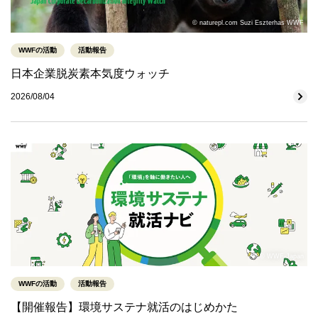
© naturepl.com Suzi Eszterhas WWF
WWFの活動
活動報告
日本企業脱炭素本気度ウォッチ
2026/08/04
© WWF-Japan
WWFの活動
活動報告
【開催報告】環境サステナ就活のはじめかた