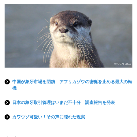
©IUCN OSG
中国が象牙市場を閉鎖 アフリカゾウの密猟を止める最大の転
機
日本の象牙取引管理はいまだ不十分 調査報告を発表
カワウソ可愛い！その声に隠れた現実