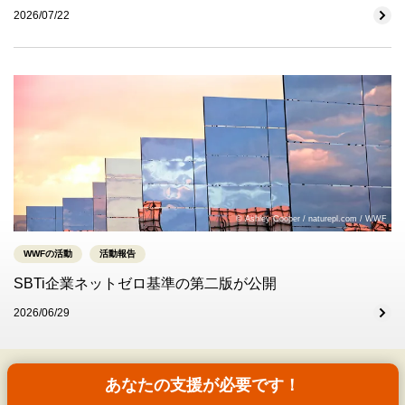
2026/07/22
© Ashley Cooper / naturepl.com / WWF
WWFの活動
活動報告
SBTi企業ネットゼロ基準の第二版が公開
2026/06/29
あなたの支援が必要です！