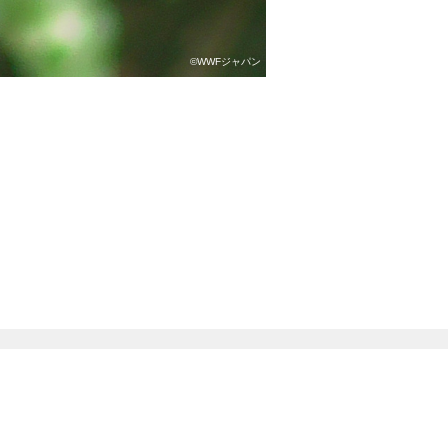
©WWFジャパン