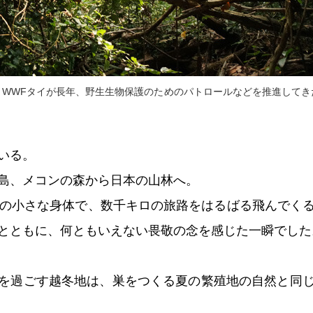
。WWFタイが長年、野生生物保護のためのパトロールなどを推進してき
いる。
島、メコンの森から日本の山林へ。
どの小さな身体で、数千キロの旅路をはるばる飛んでく
とともに、何ともいえない畏敬の念を感じた一瞬でした
を過ごす越冬地は、巣をつくる夏の繁殖地の自然と同