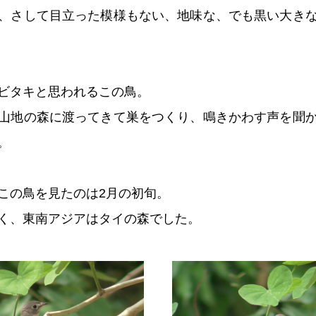
、さして目立った模様もない、地味な、でも黒い大き
ビタキと思われるこの鳥。
山地の森に渡ってきて巣をつくり、鳴きかわす声を聞
。
この鳥を見たのは2月の初旬。
く、東南アジアはタイの森でした。