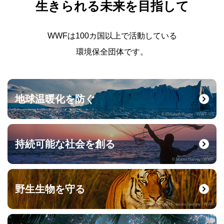
生きられる未来を目指して
WWFは100カ国以上で活動している
環境保全団体です。
地球温暖化を防ぐ
© Elisabeth Kruger / WWF-US
持続可能な社会を創る
© Martin Harvey / WWF
野生生物を守る
© naturepl.com / Francois Savigny / WWF