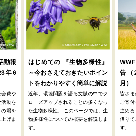
lliams / WWF
© naturepl.com / Phil Savoie / WWF
活動報
はじめての 『生物多様性』
WW
23年6
～今おさえておきたいポイン
告（2
トをわかりやすく簡単に解説
月）
た会費や
近年、環境問題を語る文脈の中でク
皆さま
な活動を
ローズアップされることの多くなっ
ご寄付
この場を
た生物多様性。 このページでは、生
進める
し上げま
物多様性についての概要を解説しま
借りて
す。
す。