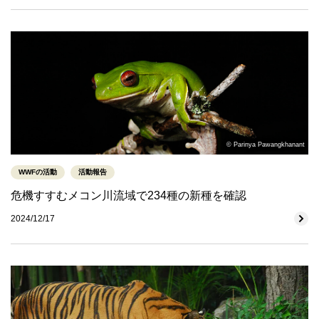
© Parinya Pawangkhanant
WWFの活動
活動報告
危機すすむメコン川流域で234種の新種を確認
2024/12/17