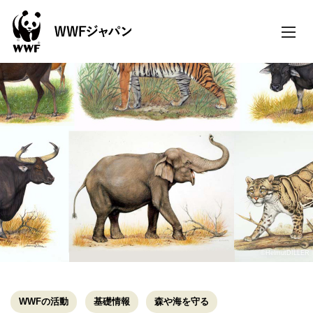
toggle
naviga
©HelmutDILLER
WWFの活動
基礎情報
森や海を守る