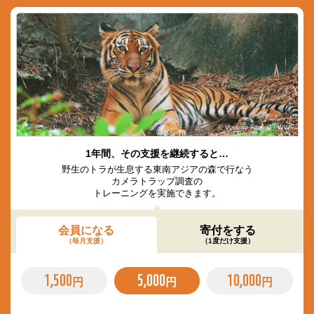
© Vladimir Filonov / WWF
1年間、その支援を継続すると…
野生のトラが生息する東南アジアの森で行なう
カメラトラップ調査の
トレーニングを実施できます。
会員になる
寄付をする
（毎月支援）
（1度だけ支援）
1,500
5,000
10,000
円
円
円