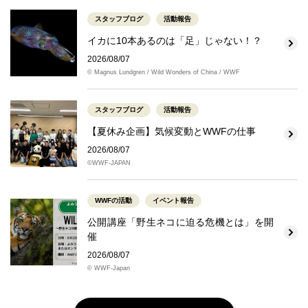
スタッフブログ
活動報告
イカに10本あるのは「足」じゃない！？
2026/08/07
© Magnus Lundgren / Wild Wonders of China / WWF
スタッフブログ
活動報告
【夏休み企画】気候変動とWWFの仕事
2026/08/07
©WWF-JAPAN
WWFの活動
イベント報告
公開講座「野生ネコに迫る危機とは」を開
催
2026/08/07
© WWF-Japan