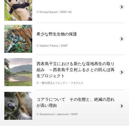
© Richard Barrett / WWF-UK
希少な野生生物の保護
© Vladimir Filonov / WWF
西表島干立における新たな湿地再生の取り
組み ～西表島干立村ふるさとの田んぼ再
生プロジェクト
© 一般社団法人イルンティ・フタデムラ
コアラについて その生態と、絶滅の恐れ
が高い理由
© Shutterstock / plavevski / WWF