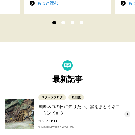
もっと読む
も
最新記事
スタッフブログ
豆知識
国際ネコの日に知りたい、雲をまとうネコ
「ウンピョウ」
2026/08/08
© David Lawson / WWF-UK