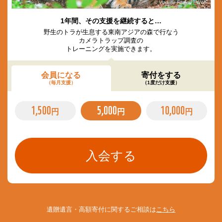
© Vladimir Filonov / WWF
1年間、その支援を継続すると…
野生のトラが生息する東南アジアの森で行なう
カメラトラップ調査の
トレーニングを実施できます。
会員になる
寄付をする
（毎月支援）
（1度だけ支援）
1,500
5,000
10,000
円
円
円
遺贈遺言・高額寄付に関するご相談は
こちら