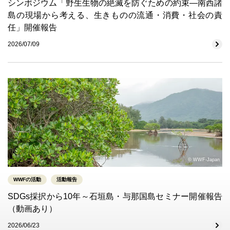
シンポジウム「野生生物の絶滅を防ぐための約束―南西諸
島の現場から考える、生きものの流通・消費・社会の責
任」開催報告
2026/07/09
© WWF-Japan
WWFの活動
活動報告
SDGs採択から10年～石垣島・与那国島セミナー開催報告
（動画あり）
2026/06/23