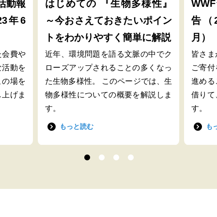
活動報
はじめての 『生物多様性』
WW
23年6
～今おさえておきたいポイン
告（2
トをわかりやすく簡単に解説
月）
た会費や
近年、環境問題を語る文脈の中でク
皆さま
な活動を
ローズアップされることの多くなっ
ご寄付
この場を
た生物多様性。 このページでは、生
進める
し上げま
物多様性についての概要を解説しま
借りて
す。
す。
もっと読む
も