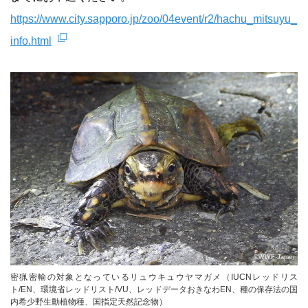
https://www.city.sapporo.jp/zoo/04event/r2/hachu_mitsuyu_
info.html
©WWF Japan
密猟密輸の対象となっているリュウキュウヤマガメ（IUCNレッドリス
ト/EN、環境省レッドリスト/VU、レッドデータおきなわEN、種の保存法の国
内希少野生動植物種、国指定天然記念物）