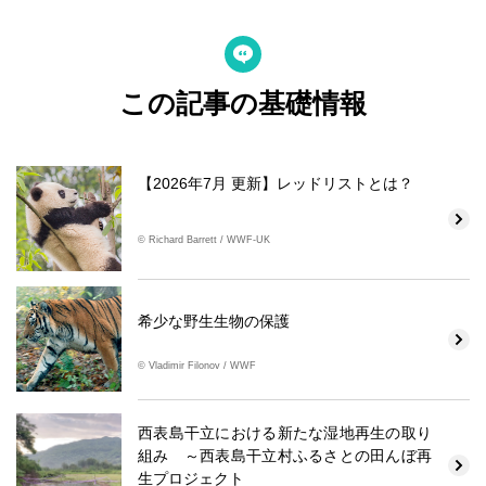
この記事の基礎情報
【2026年7月 更新】レッドリストとは？
© Richard Barrett / WWF-UK
希少な野生生物の保護
© Vladimir Filonov / WWF
西表島干立における新たな湿地再生の取り
組み ～西表島干立村ふるさとの田んぼ再
生プロジェクト