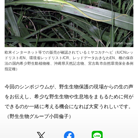
©WWF Japan
欧米インターネット等での販売が確認されているミヤコカナヘビ（IUCNレッ
ドリスト/EN、環境省レッドリスト/CR、レッドデータおきなわEN、種の保存
法の国内希少野生動植物種、沖縄県天然記念物、宮古島市自然環境保全条例
指定種）
今回のシンポジウムが、野生生物保護の現場からの生の声
をお伝えし、希少な野生生物や生息地をまもるために何が
できるのか一緒に考える機会になれば大変うれしいです。
（野生生物グループ小田倫子）
Twitter
facebook
LINE