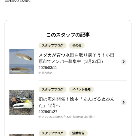
このスタッフの記事
スタッフブログ
その他
メダカが育つ水田を取り戻そう！小田
原市でメンバー募集中（3月22日）
2026/03/11
© 勝呂尚之
スタッフブログ
イベント告知
初の海外開催！絵本「あんぱるぬゆん
た」台湾へ
2026/01/27
© アンパルの自然を守る会 共同代表 島村賢正
スタッフブログ
活動報告