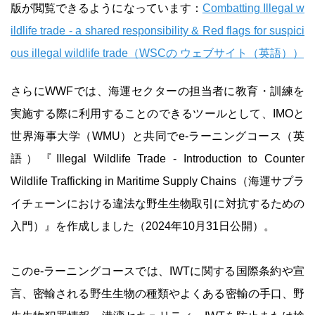
版が閲覧できるようになっています：
Combatting Illegal w
ildlife trade - a shared responsibility & Red flags for suspici
ous illegal wildlife trade（WSCの ウェブサイト（英語））
さらにWWFでは、海運セクターの担当者に教育・訓練を
実施する際に利用することのできるツールとして、IMOと
世界海事大学（WMU）と共同でe-ラーニングコース（英
語）『Illegal Wildlife Trade - Introduction to Counter
Wildlife Trafficking in Maritime Supply Chains（海運サプラ
イチェーンにおける違法な野生生物取引に対抗するための
入門）』を作成しました（2024年10月31日公開）。
このe-ラーニングコースでは、IWTに関する国際条約や宣
言、密輸される野生生物の種類やよくある密輸の手口、野