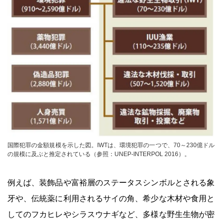
国際犯罪の金額規模を示した図。IWTは、環境犯罪の一つで、70～230億ドル
の規模に及ぶと推定されている（参照：UNEP-INTERPOL 2016）。
例えば、装飾品や富裕層のステータスシンボルとされる象
牙や、伝統薬に利用されるサイの角、希少な木材や食用と
してのフカヒレやシラスウナギなど、多様な野生生物が密