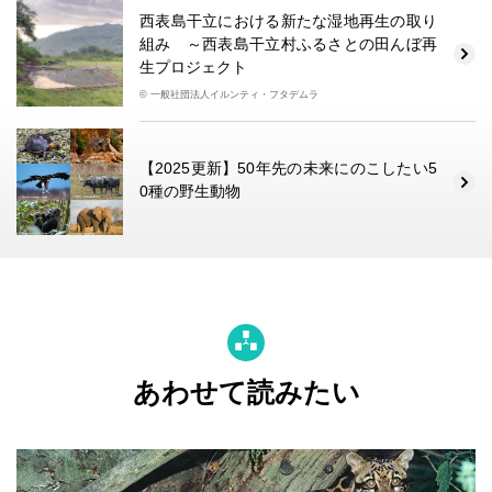
西表島干立における新たな湿地再生の取り
組み ～西表島干立村ふるさとの田んぼ再
生プロジェクト
© 一般社団法人イルンティ・フタデムラ
【2025更新】50年先の未来にのこしたい5
0種の野生動物
あわせて読みたい