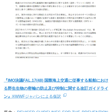
『IMO決議FAL.17(48) 国際海上交通に従事する船舶におけ
る野生生物の密輸の防止及び抑制に関する改訂ガイドライ
ン』
※WWFジャパンによる仮訳