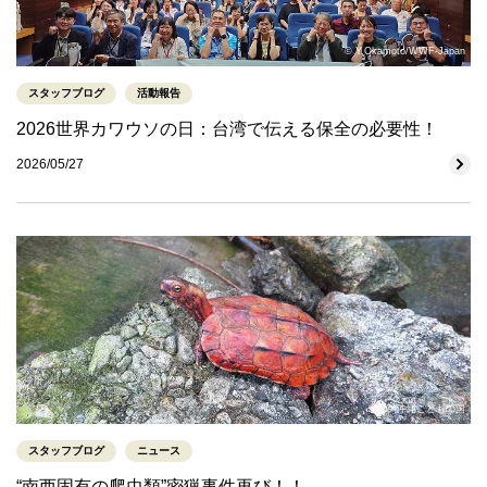
© Y.Okamoto/WWF-Japan
スタッフブログ
活動報告
2026世界カワウソの日：台湾で伝える保全の必要性！
2026/05/27
© 沖縄こどもの国
スタッフブログ
ニュース
“南西固有の爬虫類”密猟事件再び！！