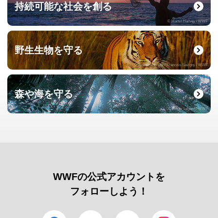
持続可能な社会を創る
© Martin Harvey / WWF
野生生物を守る
© naturepl.com / Francois Savigny / WWF
森や海を守る
© Roger Leguen / WWF
WWFの公式アカウントを
フォローしよう！
facebook
Twitter
YouTube
Instagram