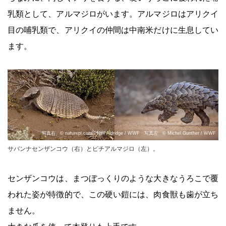
乳類として、アルマジロがいます。アルマジロはアリクイ
目の哺乳類で、アリクイの仲間は中南米だけに生息してい
ます。
写真右 © naturepl.com / Neil Aldridge / WWF 写真左 © Michel Gunther / WWF
サバンナセンザンコウ（右）とピチアルマジロ（左）。
センザンコウは、まつぼっくりのような大きなうろこで覆
われた姿が特徴的で、この硬い鎧には、肉食獣も歯が立ち
ません。