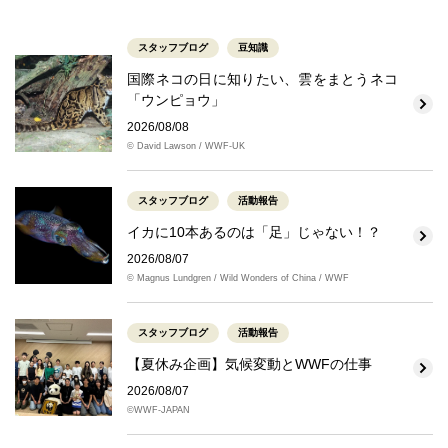
スタッフブログ
豆知識
国際ネコの日に知りたい、雲をまとうネコ
「ウンピョウ」
2026/08/08
© David Lawson / WWF-UK
スタッフブログ
活動報告
イカに10本あるのは「足」じゃない！？
2026/08/07
© Magnus Lundgren / Wild Wonders of China / WWF
スタッフブログ
活動報告
【夏休み企画】気候変動とWWFの仕事
2026/08/07
©WWF-JAPAN