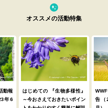
オススメの活動特集
lliams / WWF
© naturepl.com / Phil Savoie / WWF
活動報
はじめての 『生物多様性』
WW
23年6
～今おさえておきたいポイン
告（2
トをわかりやすく簡単に解説
月）