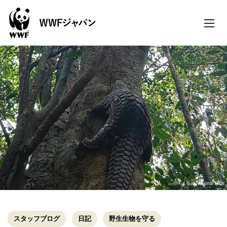
toggle
naviga
© Kui Buri National Park
スタッフブログ
日記
野生生物を守る