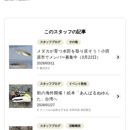
このスタッフの記事
スタッフブログ
その他
メダカが育つ水田を取り戻そう！小田
原市でメンバー募集中（3月22日）
2026/03/11
© 勝呂尚之
スタッフブログ
イベント告知
初の海外開催！絵本「あんぱるぬゆん
た」台湾へ
2026/01/27
© アンパルの自然を守る会 共同代表 島村賢正
スタッフブログ
活動報告