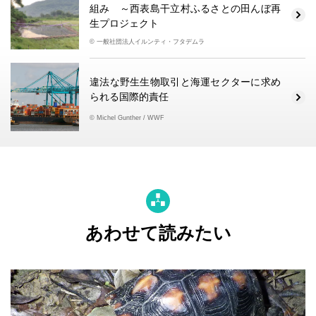
組み ～西表島干立村ふるさとの田んぼ再
生プロジェクト
© 一般社団法人イルンティ・フタデムラ
違法な野生生物取引と海運セクターに求め
られる国際的責任
© Michel Gunther / WWF
あわせて読みたい