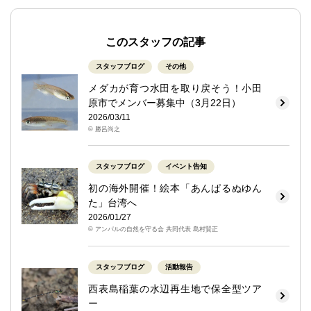
このスタッフの記事
スタッフブログ
その他
メダカが育つ水田を取り戻そう！小田
原市でメンバー募集中（3月22日）
2026/03/11
© 勝呂尚之
スタッフブログ
イベント告知
初の海外開催！絵本「あんぱるぬゆん
た」台湾へ
2026/01/27
© アンパルの自然を守る会 共同代表 島村賢正
スタッフブログ
活動報告
西表島稲葉の水辺再生地で保全型ツア
ー