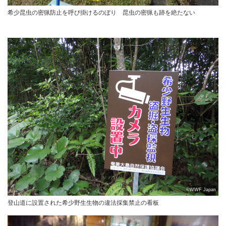
希少昆虫の密猟防止を呼び掛けるのぼり 昆虫の密猟も跡を絶たない
©WWF Japan
登山道に設置された希少野生生物の違法採集禁止の看板