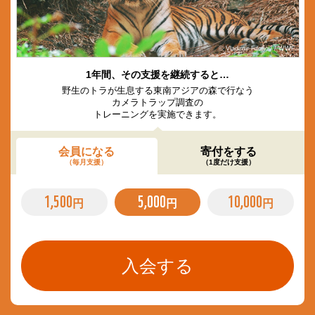
© Vladimir Filonov / WWF
1年間、その支援を継続すると…
野生のトラが生息する東南アジアの森で行なう
カメラトラップ調査の
トレーニングを実施できます。
会員になる
寄付をする
（毎月支援）
（1度だけ支援）
1,500
5,000
10,000
円
円
円