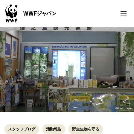
toggle
naviga
©WWF Japan
スタッフブログ
活動報告
野生生物を守る