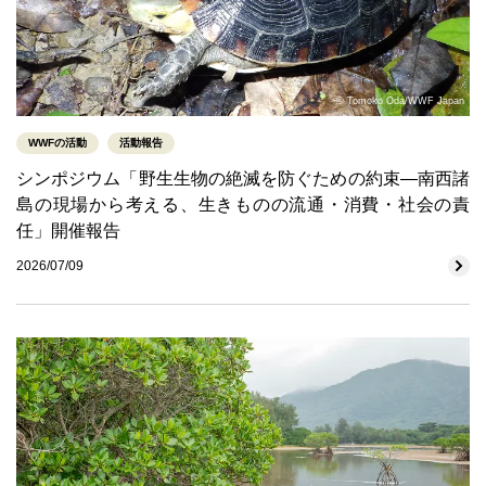
© Tomoko Oda/WWF Japan
WWFの活動
活動報告
シンポジウム「野生生物の絶滅を防ぐための約束―南西諸
島の現場から考える、生きものの流通・消費・社会の責
任」開催報告
2026/07/09