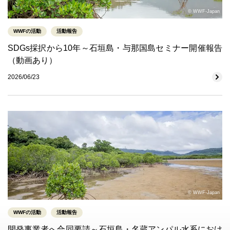
© WWF-Japan
WWFの活動
活動報告
SDGs採択から10年～石垣島・与那国島セミナー開催報告
（動画あり）
2026/06/23
© WWF-Japan
WWFの活動
活動報告
開発事業者へ合同要請～石垣島・名蔵アンパル水系におけ