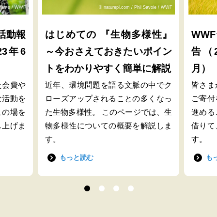
lliams / WWF
© naturepl.com / Phil Savoie / WWF
活動報
はじめての 『生物多様性』
WW
23年6
～今おさえておきたいポイン
告（2
トをわかりやすく簡単に解説
月）
た会費や
近年、環境問題を語る文脈の中でク
皆さま
な活動を
ローズアップされることの多くなっ
ご寄付
この場を
た生物多様性。 このページでは、生
進める
し上げま
物多様性についての概要を解説しま
借りて
す。
す。
もっと読む
も