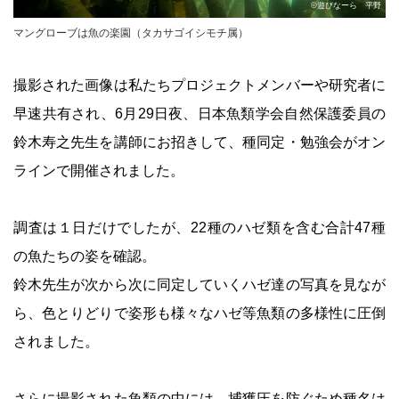
©遊びなーら 平野
マングローブは魚の楽園（タカサゴイシモチ属）
撮影された画像は私たちプロジェクトメンバーや研究者に
早速共有され、6月29日夜、日本魚類学会自然保護委員の
鈴木寿之先生を講師にお招きして、種同定・勉強会がオン
ラインで開催されました。
調査は１日だけでしたが、22種のハゼ類を含む合計47種
の魚たちの姿を確認。
鈴木先生が次から次に同定していくハゼ達の写真を見なが
ら、色とりどりで姿形も様々なハゼ等魚類の多様性に圧倒
されました。
さらに撮影された魚類の中には、捕獲圧を防ぐため種名は