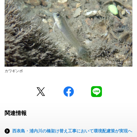
©遊びなーら 平野
カワギンポ
Twitter
facebook
LINE
関連情報
西表島・浦内川の橋架け替え工事において環境配慮策が実現へ