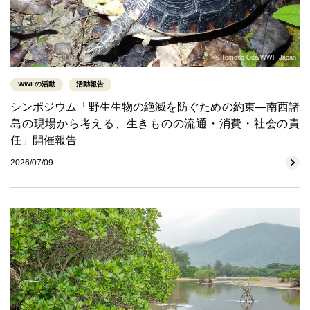
© Tomoko Oda/WWF Japan
WWFの活動
活動報告
シンポジウム「野生生物の絶滅を防ぐための約束―南西諸
島の現場から考える、生きものの流通・消費・社会の責
任」開催報告
2026/07/09