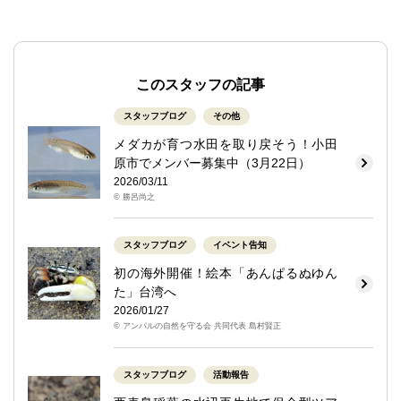
このスタッフの記事
スタッフブログ
その他
メダカが育つ水田を取り戻そう！小田
原市でメンバー募集中（3月22日）
2026/03/11
© 勝呂尚之
スタッフブログ
イベント告知
初の海外開催！絵本「あんぱるぬゆん
た」台湾へ
2026/01/27
© アンパルの自然を守る会 共同代表 島村賢正
スタッフブログ
活動報告