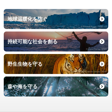
地球温暖化を防ぐ
© Elisabeth Kruger / WWF-US
持続可能な社会を創る
© Martin Harvey / WWF
野生生物を守る
© naturepl.com / Francois Savigny / WWF
森や海を守る
© Roger Leguen / WWF