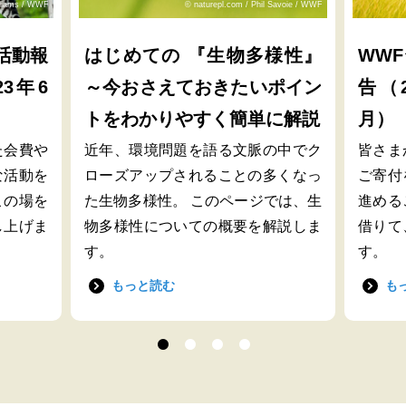
lliams / WWF
© naturepl.com / Phil Savoie / WWF
活動報
はじめての 『生物多様性』
WW
23年6
～今おさえておきたいポイン
告（2
トをわかりやすく簡単に解説
月）
た会費や
近年、環境問題を語る文脈の中でク
皆さま
な活動を
ローズアップされることの多くなっ
ご寄付
この場を
た生物多様性。 このページでは、生
進める
し上げま
物多様性についての概要を解説しま
借りて
す。
す。
もっと読む
も