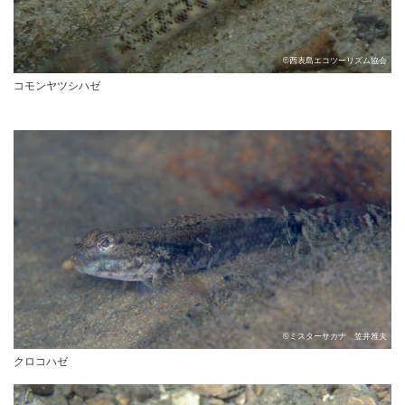
©西表島エコツーリズム協会
コモンヤツシハゼ
©ミスターサカナ 笠井雅夫
クロコハゼ