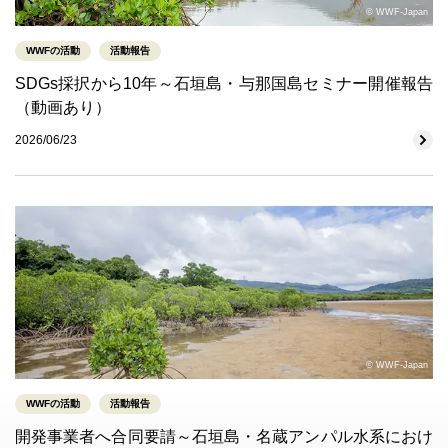
© WWF-Japan
WWFの活動
活動報告
SDGs採択から10年～石垣島・与那国島セミナー開催報告
（動画あり）
2026/06/23
© WWF-Japan
WWFの活動
活動報告
開発事業者へ合同要請～石垣島・名蔵アンパル水系におけ