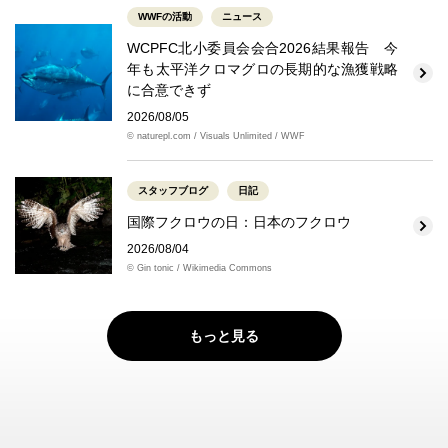
WWFの活動
ニュース
WCPFC北小委員会会合2026結果報告 今
年も太平洋クロマグロの長期的な漁獲戦略
に合意できず
2026/08/05
© naturepl.com / Visuals Unlimited / WWF
スタッフブログ
日記
国際フクロウの日：日本のフクロウ
2026/08/04
© Gin tonic / Wikimedia Commons
もっと見る