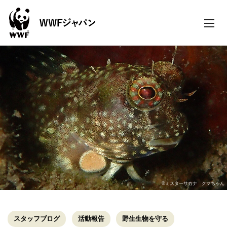
toggle
naviga
©ミスターサカナ クマちゃん
スタッフブログ
活動報告
野生生物を守る