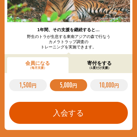
© Vladimir Filonov / WWF
1年間、その支援を継続すると…
野生のトラが生息する東南アジアの森で行なう
カメラトラップ調査の
トレーニングを実施できます。
会員になる
寄付をする
（毎月支援）
（1度だけ支援）
1,500
5,000
10,000
円
円
円