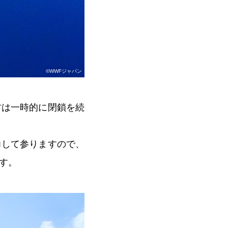
©WWFジャパン
村は一時的に閉鎖を続
力して参りますので、
す。