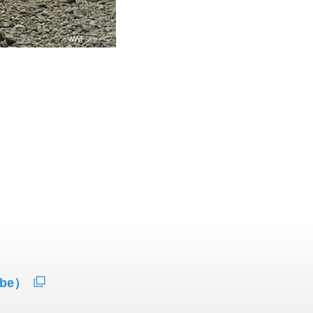
©WWFジャパン
be）