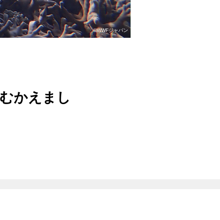
©WWFジャパン
をむかえまし