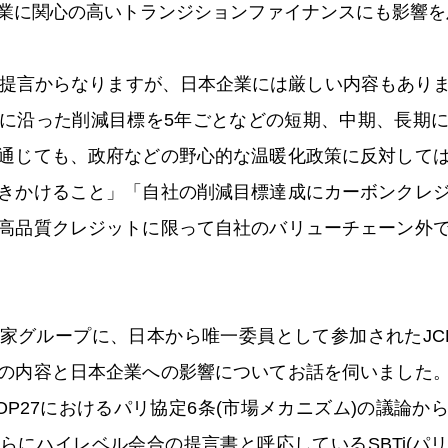
業に関心の高いトランジションファイナンスにも影響を
な提言からなりますが、日本企業には厳しい内容もあり
に沿った削減目標を5年ごとなどの短期、中期、長期
通じても、政府などの野心的な温暖化政策に反対して
きかけること」「自社の削減目標達成にカーボンクレ
高品質クレジットに限って自社のバリューチェーン外
家グループに、日本から唯一委員として参加されたJC
の内容と日本企業への影響についてお話を伺いました
OP27におけるパリ協定6条(市場メカニズム)の議論か
らにハイレベル会合の提言書と呼応しているSBTi(パ