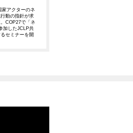
国家アクターのネ
減行動の指針が求
COP27で「ネ
加したJCLP共
するセミナーを開