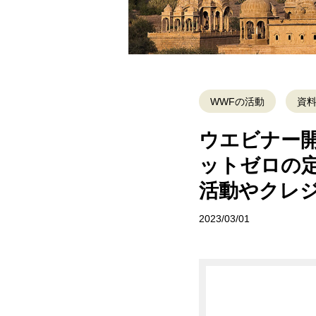
WWFの活動
資
ウエビナー
ットゼロの定
活動やクレ
2023/03/01