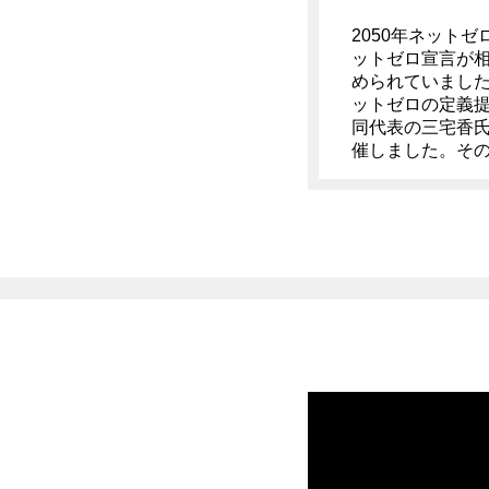
2050年ネット
ットゼロ宣言が
められていました
ットゼロの定義提
同代表の三宅香
催しました。そ