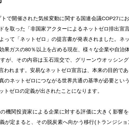
ジプトで開催された気候変動に関する国連会議COP27
ドを取った「非国家アクターによるネットゼロ排出宣
よって「ネットゼロ」の提言書が発表されました。ネ
効果ガスの80％以上を占める現在、様々な企業や自治
ますが、その内容は玉石混交で、グリーンウオッシング
言われます。安易なネットゼロ宣言は、本来の目的である
真のネットゼロにつながる世界共通の基準が必要とい
ットゼロの定義が出されたことになります。
界の機関投資家による企業に対する評価に大きく影響を
義が定まると、その脱炭素へ向かう移行(トランジショ