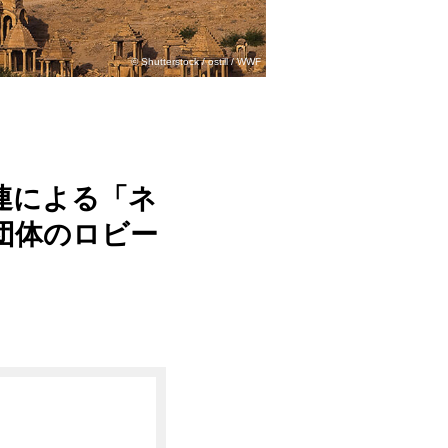
© Shutterstock / ostill / WWF
連による「ネ
界団体のロビー