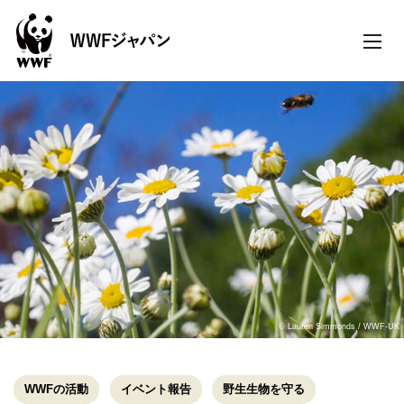
toggle
naviga
© Lauren Simmonds / WWF-UK
WWFの活動
イベント報告
野生生物を守る