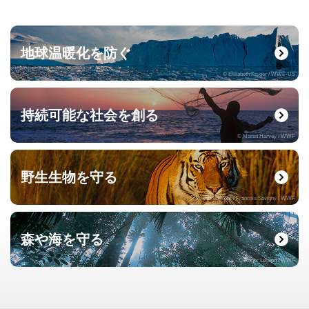
地球温暖化を防ぐ
© Elisabeth Kruger / WWF-US
持続可能な社会を創る
© Martin Harvey / WWF
野生生物を守る
© naturepl.com / Francois Savigny / WWF
森や海を守る
© Roger Leguen / WWF