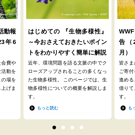
lliams / WWF
© naturepl.com / Phil Savoie / WWF
活動報
はじめての 『生物多様性』
WW
23年6
～今おさえておきたいポイン
告（2
トをわかりやすく簡単に解説
月）
た会費や
近年、環境問題を語る文脈の中でク
皆さま
な活動を
ローズアップされることの多くなっ
ご寄付
この場を
た生物多様性。 このページでは、生
進める
し上げま
物多様性についての概要を解説しま
借りて
す。
す。
もっと読む
も