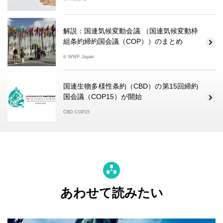
解説：国連気候変動会議 （国連気候変動枠
組条約締約国会議（COP））のまとめ
© WWF Japan
国連生物多様性条約（CBD）の第15回締約
国会議（COP15）が開始
CBD COP15
あわせて読みたい