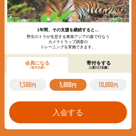
© Vladimir Filonov / WWF
1年間、その支援を継続すると…
野生のトラが生息する東南アジアの森で行なう
カメラトラップ調査の
トレーニングを実施できます。
会員になる
寄付をする
（毎月支援）
（1度だけ支援）
1,500
5,000
10,000
円
円
円