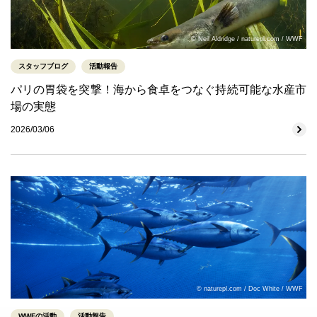
© Neil Aldridge / naturepl.com / WWF
スタッフブログ
活動報告
パリの胃袋を突撃！海から食卓をつなぐ持続可能な水産市
場の実態
2026/03/06
© naturepl.com / Doc White / WWF
WWFの活動
活動報告