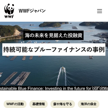
toggle
naviga
© WWF-Japan
WWFの活動
基礎情報
森や海を守る
海洋の保全