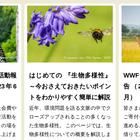
lliams / WWF
© naturepl.com / Phil Savoie / WWF
活動報
はじめての 『生物多様性』
WW
23年6
～今おさえておきたいポイン
告（2
トをわかりやすく簡単に解説
月）
た会費や
近年、環境問題を語る文脈の中でク
皆さま
な活動を
ローズアップされることの多くなっ
ご寄付
この場を
た生物多様性。 このページでは、生
進める
し上げま
物多様性についての概要を解説しま
借りて