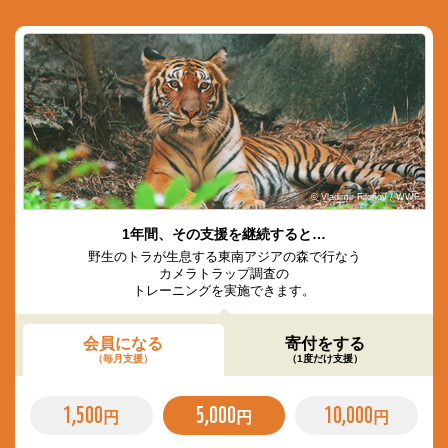
© Vladimir Filonov / WWF
1年間、その支援を継続すると…
野生のトラが生息する東南アジアの森で行なう
カメラトラップ調査の
トレーニングを実施できます。
会員になる
寄付をする
（毎月支援）
（1度だけ支援）
1,500
5,000
10,000
円
円
円