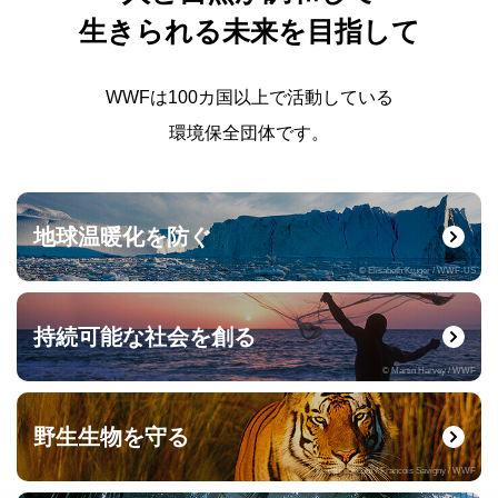
生きられる未来を目指して
WWFは100カ国以上で活動している
環境保全団体です。
地球温暖化を防ぐ
© Elisabeth Kruger / WWF-US
持続可能な社会を創る
© Martin Harvey / WWF
野生生物を守る
© naturepl.com / Francois Savigny / WWF