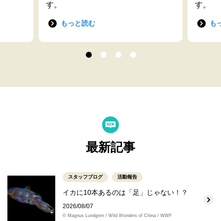
す。
す。
もっと読む
も
最新記事
スタッフブログ
活動報告
イカに10本あるのは「足」じゃない！？
2026/08/07
© Magnus Lundgren / Wild Wonders of China / WWF