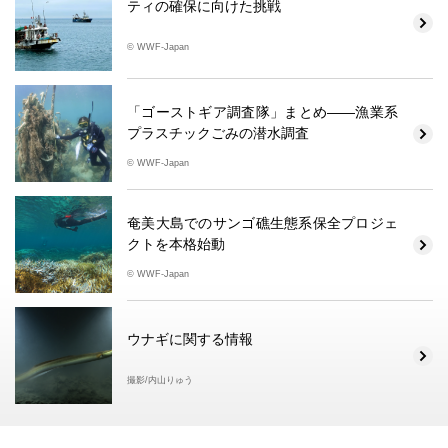
ティの確保に向けた挑戦
© WWF-Japan
「ゴーストギア調査隊」まとめ――漁業系
プラスチックごみの潜水調査
© WWF-Japan
奄美大島でのサンゴ礁生態系保全プロジェ
クトを本格始動
© WWF-Japan
ウナギに関する情報
撮影/内山りゅう