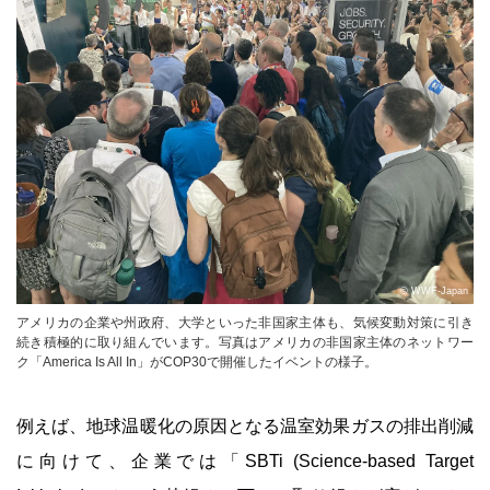
© WWF-Japan
アメリカの企業や州政府、大学といった非国家主体も、気候変動対策に引き
続き積極的に取り組んでいます。写真はアメリカの非国家主体のネットワー
ク「America Is All In」がCOP30で開催したイベントの様子。
例えば、地球温暖化の原因となる温室効果ガスの排出削減
に向けて、企業では「SBTi (Science-based Target