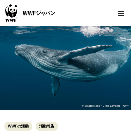
toggle
naviga
© Shutterstock / Craig Lambert / WWF
WWFの活動
活動報告