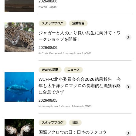
2026/08/06
©WWF-Japan
スタッフブログ
活動報告
ジャガーと人のより良い共生に向けて：ワ
ークショップを開催！
2026/08/06
© Chris Gomersall / naturepl.com / WWF
WWFの活動
ニュース
WCPFC北小委員会会合2026結果報告 今
年も太平洋クロマグロの長期的な漁獲戦略
に合意できず
2026/08/05
© naturepl.com / Visuals Unlimited / WWF
スタッフブログ
日記
国際フクロウの日：日本のフクロウ