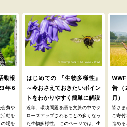
lliams / WWF
© naturepl.com / Phil Savoie / WWF
活動報
はじめての 『生物多様性』
WW
23年6
～今おさえておきたいポイン
告（2
トをわかりやすく簡単に解説
月）
た会費や
近年、環境問題を語る文脈の中でク
皆さま
な活動を
ローズアップされることの多くなっ
ご寄付
この場を
た生物多様性。 このページでは、生
進める