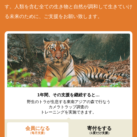
す。人類を含む全ての生き物と自然が調和して生きていけ
る未来のために、ご支援をお願い致します。
© Vladimir Filonov / WWF
1年間、その支援を継続すると…
野生のトラが生息する東南アジアの森で行なう
カメラトラップ調査の
トレーニングを実施できます。
会員になる
寄付をする
（毎月支援）
（1度だけ支援）