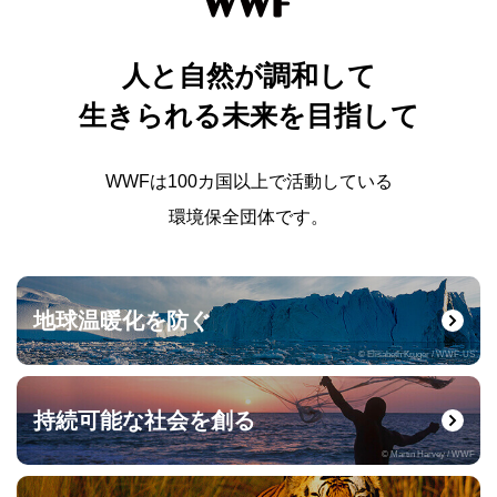
人と自然が調和して
生きられる未来を目指して
WWFは100カ国以上で活動している
環境保全団体です。
地球温暖化を防ぐ
© Elisabeth Kruger / WWF-US
持続可能な社会を創る
© Martin Harvey / WWF