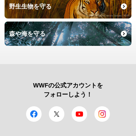
野生生物を守る
© naturepl.com / Francois Savigny / WWF
森や海を守る
© Roger Leguen / WWF
WWFの公式アカウントを
フォローしよう！
facebook
Twitter
YouTube
Instagram