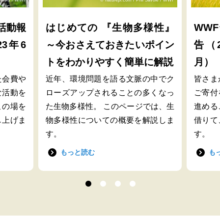
活動報
はじめての 『生物多様性』
WW
23年6
～今おさえておきたいポイン
告（2
トをわかりやすく簡単に解説
月）
た会費や
近年、環境問題を語る文脈の中でク
皆さま
な活動を
ローズアップされることの多くなっ
ご寄付
この場を
た生物多様性。 このページでは、生
進める
し上げま
物多様性についての概要を解説しま
借りて
す。
す。
もっと読む
も