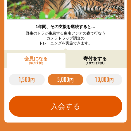
© Vladimir Filonov / WWF
1年間、その支援を継続すると…
野生のトラが生息する東南アジアの森で行なう
カメラトラップ調査の
トレーニングを実施できます。
会員になる
寄付をする
（毎月支援）
（1度だけ支援）
1,500
5,000
10,000
円
円
円