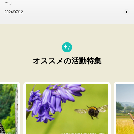
～」
2024/07/12
オススメの活動特集
lliams / WWF
© naturepl.com / Phil Savoie / WWF