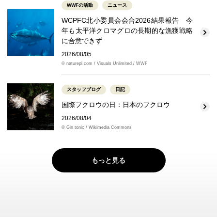
WWFの活動
ニュース
WCPFC北小委員会会合2026結果報告 今
年も太平洋クロマグロの長期的な漁獲戦略
に合意できず
2026/08/05
© naturepl.com / Visuals Unlimited / WWF
スタッフブログ
日記
国際フクロウの日：日本のフクロウ
2026/08/04
© Gin tonic / Wikimedia Commons
もっと見る