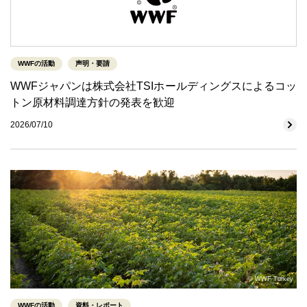
WWFの活動
声明・要請
WWFジャパンは株式会社TSIホールディングスによるコッ
トン原材料調達方針の発表を歓迎
2026/07/10
© WWF Turkey
WWFの活動
資料・レポート