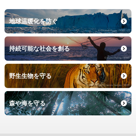
地球温暖化を防ぐ
© Elisabeth Kruger / WWF-US
持続可能な社会を創る
© Martin Harvey / WWF
野生生物を守る
© naturepl.com / Francois Savigny / WWF
森や海を守る
© Roger Leguen / WWF