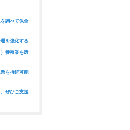
況を調べて保全
管理を強化する
ン）養殖業を環
に
漁業を持続可能
に、ぜひご支援