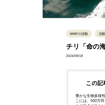
WWFの活動
活
チリ「命の海
2024/09/18
この記
豊かな生物多様
こには、500万