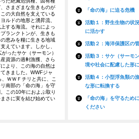
いった絶滅危惧種、固有種
ど、さまざまな生きものが
「命の海」に迫る危機
。この大自然を支えている
ィヨルドの地形と湧昇流、
活動１：野生生物の状
北上する海流。それによっ
に活かす
なプランクトンが、生きも
海の恵みを糧に生きる地域
活動２：海洋保護区の
を支えています。しかし、
に広がったサケ（サーモン）
活動３：サケ（サーモ
水産資源の過剰漁獲、さら
境や社会に配慮した形
どにより、この海の自然は
てきました。WWFジャ
活動４：小型浮魚類の
から、ＷＷＦチリと共に、こ
チリ南部の「命の海」を守
な形に転換する
。この10年におよぶ取り
「命の海」を守るため
今まさに実を結び始めてい
ください