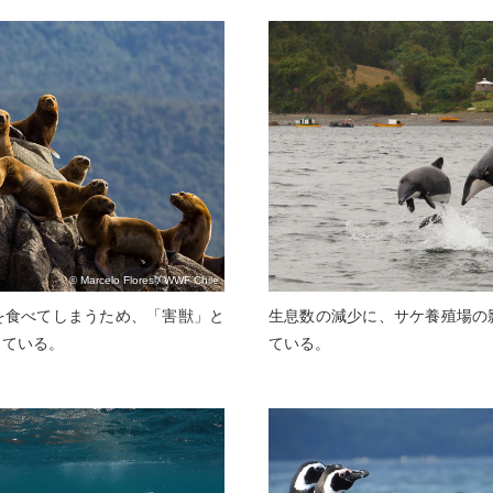
© Marcelo Flores / WWF Chile
を食べてしまうため、「害獣」と
生息数の減少に、サケ養殖場の
きている。
ている。