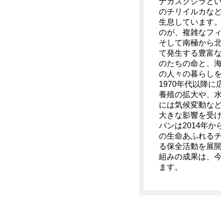
ナガスクジラと
のチリイルカな
生息しています
のが、複雑なフ
そして南極から
て発生する豊富
のたちの命と、
の人々の暮らし
1970年代以降
養殖の拡大や、
には気候変動な
大きな影響を受け
パンは2014年
の生命あふれる
る保全活動を展開
組みの成果は、
ます。