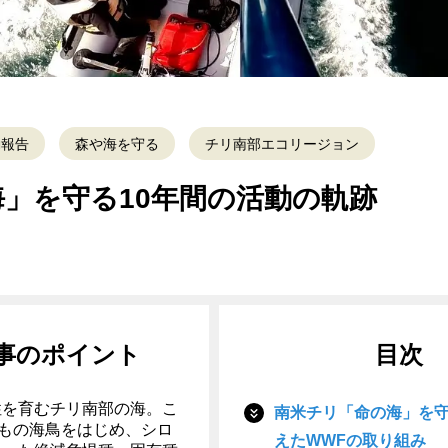
動報告
森や海を守る
チリ南部エコリージョン
」を守る10年間の活動の軌跡
事のポイント
目次
性を育むチリ南部の海。こ
南米チリ「命の海」を
羽もの海鳥をはじめ、シロ
えたWWFの取り組み