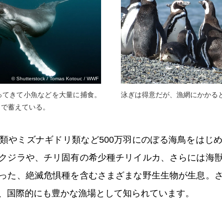
© Shutterstock / Tomas Kotouc / WWF
ってきて小魚などを大量に捕食。
泳ぎは得意だが、漁網にかかる
こで蓄えている。
類やミズナギドリ類など500万羽にのぼる海鳥をはじ
クジラや、チリ固有の希少種チリイルカ、さらには海
った、絶滅危惧種を含むさまざまな野生生物が生息。
、国際的にも豊かな漁場として知られています。