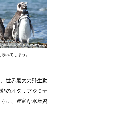
© Makoto Yoshida / WWF Japan
と溺れてしまう。
め、世界最大の野生動
獣類のオタリアやミナ
さらに、豊富な水産資